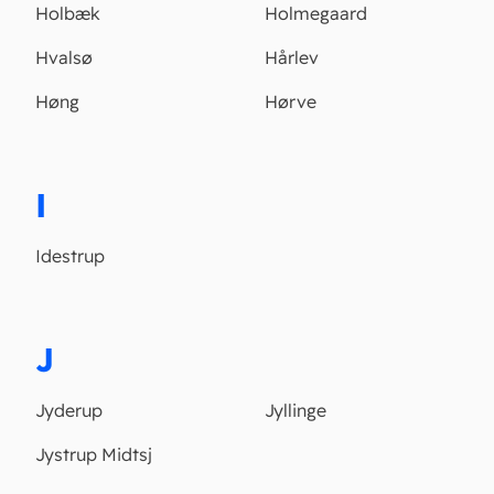
Holbæk
Holmegaard
Hvalsø
Hårlev
Høng
Hørve
I
Idestrup
J
Jyderup
Jyllinge
Jystrup Midtsj