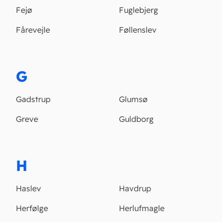
Fejø
Fuglebjerg
Fårevejle
Føllenslev
G
Gadstrup
Glumsø
Greve
Guldborg
H
Haslev
Havdrup
Herfølge
Herlufmagle