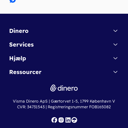
Dinero
Kontakt
Services
Affiliate
Dinero Starter
Hjælp
Betingelser & Sikkerhed
Dinero Starter+
Nye funktioner
Regnskabsordbogen
Ressourcer
Dinero Pro
Driftsstatus
Find revisor
Dinero Total
Integrationer
Regnskabslove
Lønsystem
Valutaomregner
Hvem er Dinero for?
Erhvervslån
Ny virksomhed
Visma Dinero ApS | Gærtorvet 1-5, 1799 København V
Online regnskabskurser
CVR: 34731543 | Registreringsnummer FOB165082
Fakturaskabeloner
Iværksætterlegat
Nye funktioner