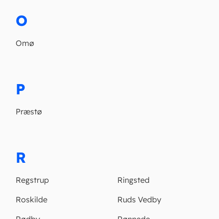
O
Omø
P
Præstø
R
Regstrup
Ringsted
Roskilde
Ruds Vedby