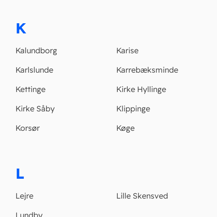
K
Kalundborg
Karise
Karlslunde
Karrebæksminde
Kettinge
Kirke Hyllinge
Kirke Såby
Klippinge
Korsør
Køge
L
Lejre
Lille Skensved
Lundby