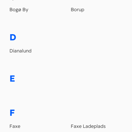
Bogø By
Borup
D
Dianalund
E
F
Faxe
Faxe Ladeplads