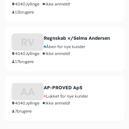
4040
Jyllinge
Ikke anmeldt
12
brugere
Regnskab v/Selma Andersen
RV
Åben for nye kunder
4040
Jyllinge
Ikke anmeldt
17
brugere
AP-PROVED ApS
AA
Lukket for nye kunder
4040
Jyllinge
Ikke anmeldt
7
brugere