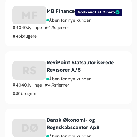
MB Finance
MF
Godkendt af Dinero
Åben for nye kunder
4040
Jyllinge
4.9
stjerner
45
brugere
ReviPoint Statsautoriserede
RS
Revisorer A/S
Åben for nye kunder
4040
Jyllinge
4.9
stjerner
30
brugere
Dansk Økonomi- og
DØ
Regnskabscenter ApS
Åben for nye kunder