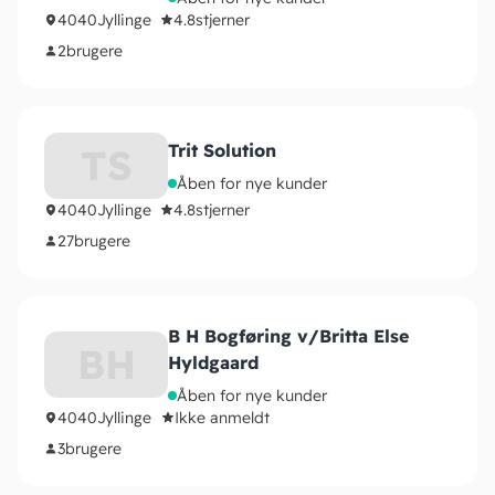
4040
Jyllinge
4.8
stjerner
2
brugere
Trit Solution
TS
Åben for nye kunder
4040
Jyllinge
4.8
stjerner
27
brugere
B H Bogføring v/Britta Else
BH
Hyldgaard
Åben for nye kunder
4040
Jyllinge
Ikke anmeldt
3
brugere