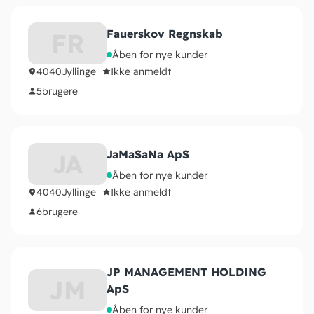
Fauerskov Regnskab
FR
Åben for nye kunder
4040
Jyllinge
Ikke anmeldt
5
brugere
JaMaSaNa ApS
JA
Åben for nye kunder
4040
Jyllinge
Ikke anmeldt
6
brugere
JP MANAGEMENT HOLDING
JM
ApS
Åben for nye kunder