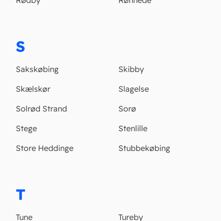
Rødby
Rønnede
S
Sakskøbing
Skibby
Skælskør
Slagelse
Solrød Strand
Sorø
Stege
Stenlille
Store Heddinge
Stubbekøbing
T
Tune
Tureby