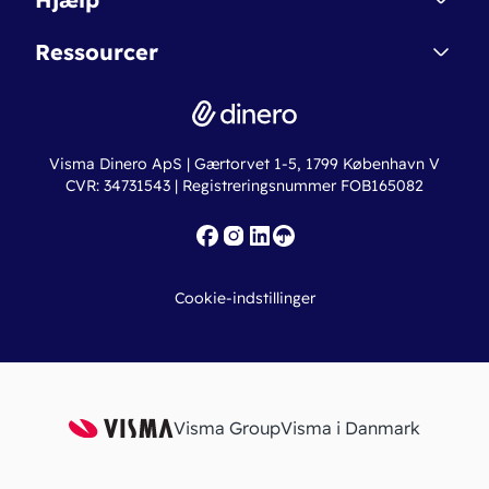
Betingelser & Sikkerhed
Dinero Starter+
Nye funktioner
Regnskabsordbogen
Ressourcer
Dinero Pro
Driftsstatus
Find revisor
Dinero Total
Integrationer
Regnskabslove
Lønsystem
Valutaomregner
Hvem er Dinero for?
Erhvervslån
Ny virksomhed
Visma Dinero ApS | Gærtorvet 1-5, 1799 København V
Online regnskabskurser
CVR: 34731543 | Registreringsnummer FOB165082
Fakturaskabeloner
Iværksætterlegat
Nye funktioner
Roadmap
Cookie-indstillinger
API
Visma Group
Visma i Danmark