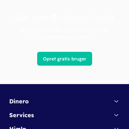
Gør som
0
virksomheder
Brug Danmarks mest anbefalede
regnskabsprogram
Opret gratis bruger
Dinero
Kontakt
Services
Affiliate
Dinero Starter
Hjælp