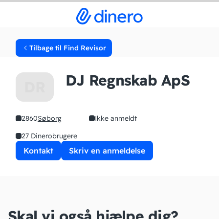
Tilbage til Find Revisor
DJ Regnskab ApS
DR
2860
Søborg
Ikke anmeldt
27 Dinerobrugere
Kontakt
Skriv en anmeldelse
Skal vi også hjælpe dig?