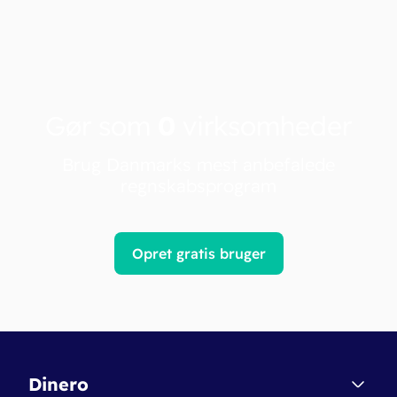
Gør som
0
virksomheder
Brug Danmarks mest anbefalede
regnskabsprogram
Opret gratis bruger
Dinero