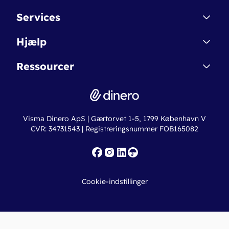
Kontakt
Services
Affiliate
Dinero Starter
Hjælp
Betingelser & Sikkerhed
Dinero Starter+
Nye funktioner
Regnskabsordbogen
Ressourcer
Dinero Pro
Driftsstatus
Find revisor
Dinero Total
Integrationer
Regnskabslove
Lønsystem
Valutaomregner
Hvem er Dinero for?
Erhvervslån
Ny virksomhed
Visma Dinero ApS | Gærtorvet 1-5, 1799 København V
Online regnskabskurser
CVR: 34731543 | Registreringsnummer FOB165082
Fakturaskabeloner
Iværksætterlegat
Nye funktioner
Roadmap
Cookie-indstillinger
API