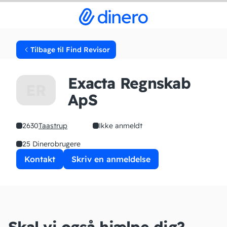
Tilbage til Find Revisor
Exacta Regnskab
ER
ApS
2630
Taastrup
Ikke anmeldt
25 Dinerobrugere
Kontakt
Skriv en anmeldelse