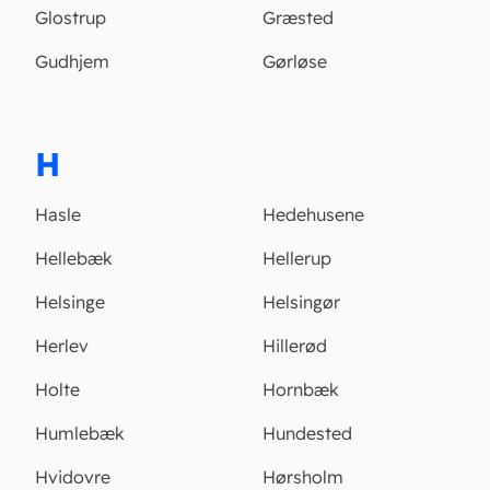
Glostrup
Græsted
Gudhjem
Gørløse
H
Hasle
Hedehusene
Hellebæk
Hellerup
Helsinge
Helsingør
Herlev
Hillerød
Holte
Hornbæk
Humlebæk
Hundested
Hvidovre
Hørsholm