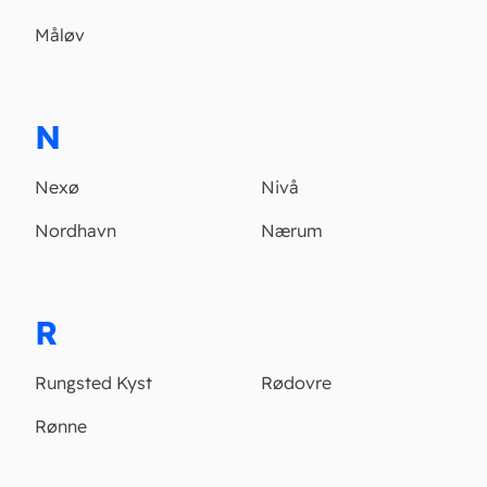
Måløv
N
Nexø
Nivå
Nordhavn
Nærum
R
Rungsted Kyst
Rødovre
Rønne