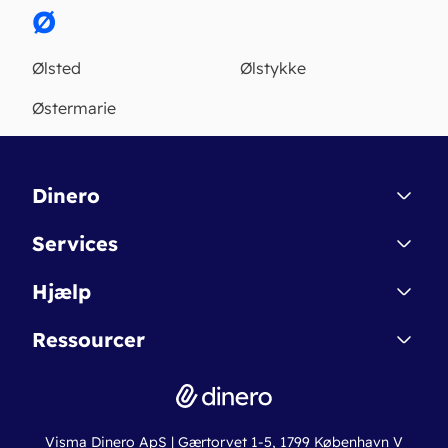
Ø
Ølsted
Ølstykke
Østermarie
Dinero
Kontakt
Services
Affiliate
Dinero Starter
Hjælp
Betingelser & Sikkerhed
Dinero Starter+
Nye funktioner
Regnskabsordbogen
Ressourcer
Dinero Pro
Driftsstatus
Find revisor
Dinero Total
Integrationer
Regnskabslove
Lønsystem
Valutaomregner
Hvem er Dinero for?
Erhvervslån
Ny virksomhed
Visma Dinero ApS | Gærtorvet 1-5, 1799 København V