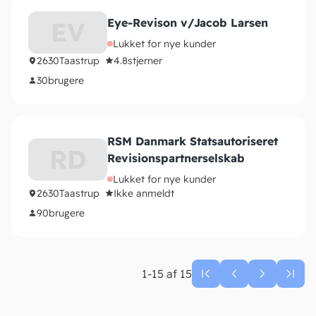
Eye-Revison v/Jacob Larsen
EV
Lukket for nye kunder
2630
Taastrup
4.8
stjerner
30
brugere
RSM Danmark Statsautoriseret
RD
Revisionspartnerselskab
Lukket for nye kunder
2630
Taastrup
Ikke anmeldt
90
brugere
1-15 af 15