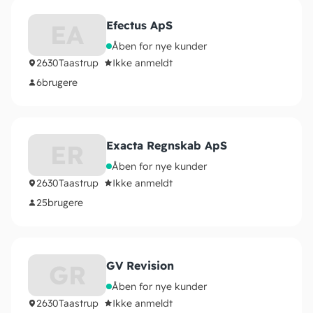
Efectus ApS
EA
Åben for nye kunder
2630
Taastrup
Ikke anmeldt
6
brugere
Exacta Regnskab ApS
ER
Åben for nye kunder
2630
Taastrup
Ikke anmeldt
25
brugere
GV Revision
GR
Åben for nye kunder
2630
Taastrup
Ikke anmeldt