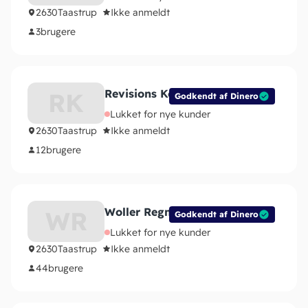
2630
Taastrup
Ikke anmeldt
3
brugere
Revisions Kompagniet
RK
Godkendt af Dinero
Lukket for nye kunder
2630
Taastrup
Ikke anmeldt
12
brugere
Woller Regnskab & IT
WR
Godkendt af Dinero
Lukket for nye kunder
2630
Taastrup
Ikke anmeldt
44
brugere