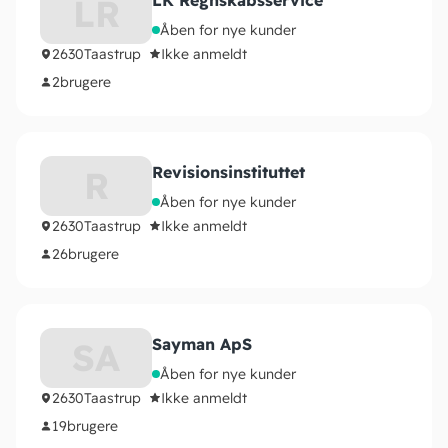
LK Regnskabsservice
LR
Åben for nye kunder
2630
Taastrup
Ikke anmeldt
2
brugere
Revisionsinstituttet
R
Åben for nye kunder
2630
Taastrup
Ikke anmeldt
26
brugere
Sayman ApS
SA
Åben for nye kunder
2630
Taastrup
Ikke anmeldt
19
brugere