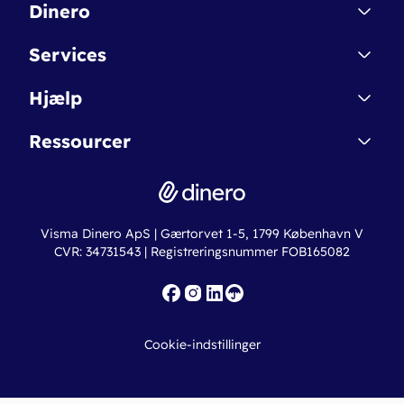
Dinero
Kontakt
Services
Affiliate
Dinero Starter
Hjælp
Betingelser & Sikkerhed
Dinero Starter+
Nye funktioner
Regnskabsordbogen
Ressourcer
Dinero Pro
Driftsstatus
Find revisor
Dinero Total
Integrationer
Regnskabslove
Lønsystem
Valutaomregner
Hvem er Dinero for?
Erhvervslån
Ny virksomhed
Visma Dinero ApS | Gærtorvet 1-5, 1799 København V
Online regnskabskurser
CVR: 34731543 | Registreringsnummer FOB165082
Fakturaskabeloner
Iværksætterlegat
Nye funktioner
Roadmap
Cookie-indstillinger
API