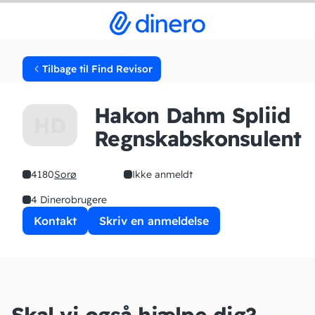
Tilbage til Find Revisor
Hakon Dahm Spliid
HD
Regnskabskonsulent
4180
Sorø
Ikke anmeldt
4 Dinerobrugere
Kontakt
Skriv en anmeldelse