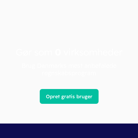
Gør som
0
virksomheder
Brug Danmarks mest anbefalede
regnskabsprogram
Opret gratis bruger