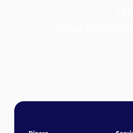
G
Brug Danmark