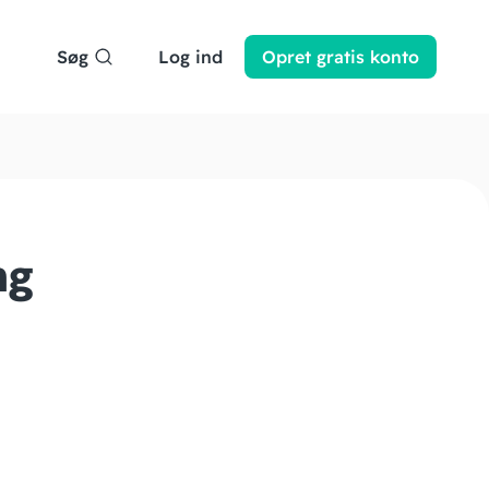
Søg
Log ind
Opret
gratis
konto
ng