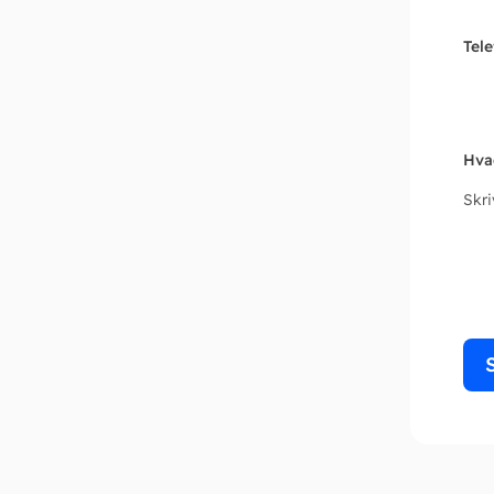
Tel
Hva
Skr