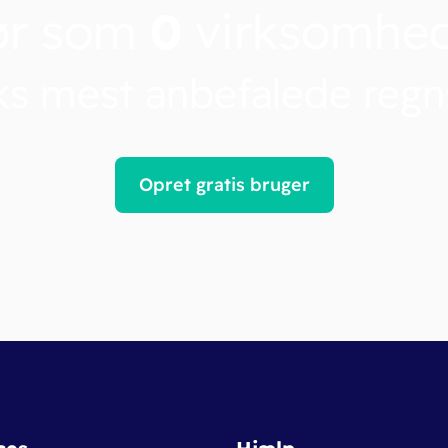
ør som
0
virksomhe
s mest anbefalede reg
Opret gratis bruger