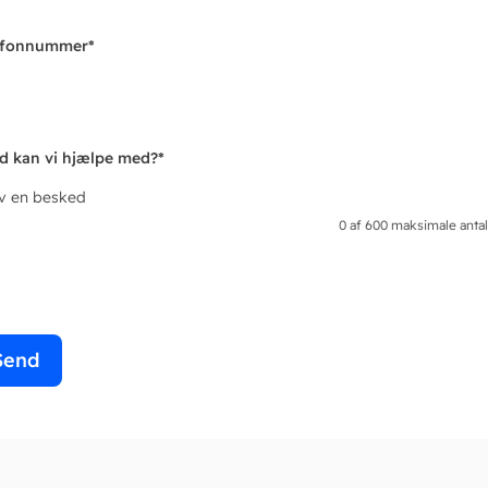
efonnummer
*
d kan vi hjælpe med?
*
iv en besked
0 af 600 maksimale antal