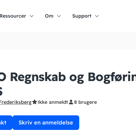
Ressourcer
Om
Support
 Regnskab og Bogføri
S
Frederiksberg
Ikke anmeldt
8 brugere
akt
Skriv en anmeldelse