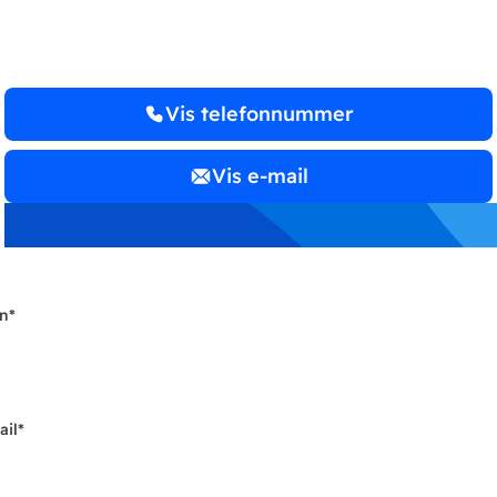
Vis telefonnummer
Vis e-mail
n
*
ail
*