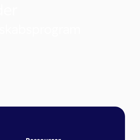
der
nskabsprogram