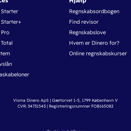
ces
Hjælp
 Starter
Regnskabsordbogen
 Starter+
Find revisor
 Pro
Regnskabslove
 Total
Hvem er Dinero for?
stem
Online regnskabskurser
vslån
askabeloner
Visma Dinero ApS | Gærtorvet 1-5, 1799 København V
CVR: 34731543 | Registreringsnummer FOB165082