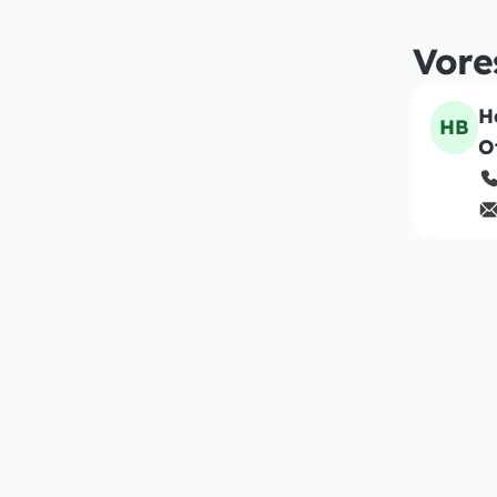
Vore
H
HB
O