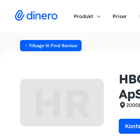
Produkt
Priser
Tilbage til Find Revisor
HBO
HR
Ap
2000
Kont