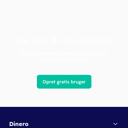
Gør som
0
virksomheder
Brug Danmarks mest anbefalede
regnskabsprogram
Opret gratis bruger
Dinero