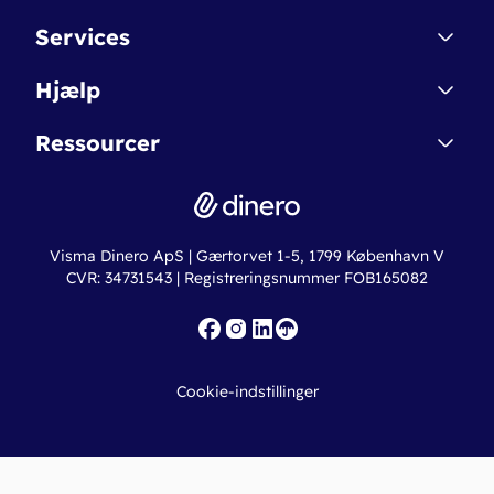
Kontakt
Services
Affiliate
Dinero Starter
Hjælp
Betingelser & Sikkerhed
Dinero Starter+
Nye funktioner
Regnskabsordbogen
Ressourcer
Dinero Pro
Driftsstatus
Find revisor
Dinero Total
Integrationer
Regnskabslove
Lønsystem
Valutaomregner
Hvem er Dinero for?
Erhvervslån
Ny virksomhed
Visma Dinero ApS | Gærtorvet 1-5, 1799 København V
Online regnskabskurser
CVR: 34731543 | Registreringsnummer FOB165082
Fakturaskabeloner
Iværksætterlegat
Nye funktioner
Roadmap
Cookie-indstillinger
API