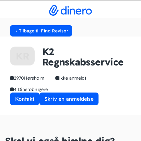
Tilbage til Find Revisor
K2
KR
Regnskabsservice
2970
Hørsholm
Ikke anmeldt
4 Dinerobrugere
Kontakt
Skriv en anmeldelse