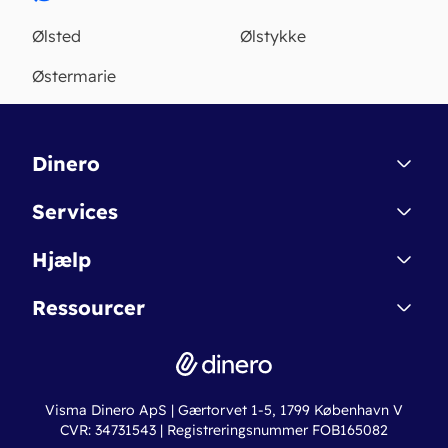
Ølsted
Ølstykke
Østermarie
Dinero
Kontakt
Services
Affiliate
Dinero Starter
Hjælp
Betingelser & Sikkerhed
Dinero Starter+
Nye funktioner
Regnskabsordbogen
Ressourcer
Dinero Pro
Driftsstatus
Find revisor
Dinero Total
Integrationer
Regnskabslove
Lønsystem
Valutaomregner
Hvem er Dinero for?
Erhvervslån
Ny virksomhed
Visma Dinero ApS | Gærtorvet 1-5, 1799 København V
Online regnskabskurser
CVR: 34731543 | Registreringsnummer FOB165082
Fakturaskabeloner
Iværksætterlegat