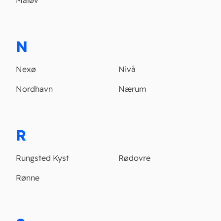
Måløv
N
Nexø
Nivå
Nordhavn
Nærum
R
Rungsted Kyst
Rødovre
Rønne