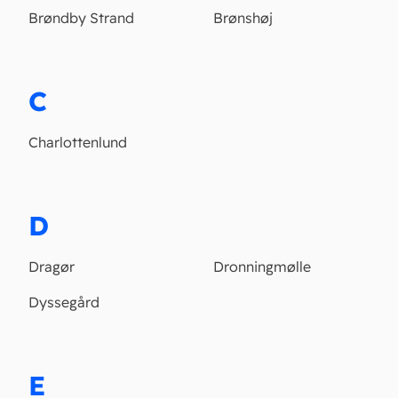
Brøndby Strand
Brønshøj
C
Charlottenlund
D
Dragør
Dronningmølle
Dyssegård
E