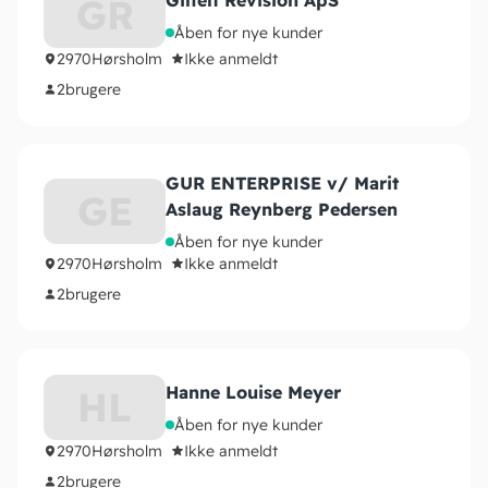
Gilfelt Revision ApS
GR
Åben for nye kunder
2970
Hørsholm
Ikke anmeldt
2
brugere
GUR ENTERPRISE v/ Marit
GE
Aslaug Reynberg Pedersen
Åben for nye kunder
2970
Hørsholm
Ikke anmeldt
2
brugere
Hanne Louise Meyer
HL
Åben for nye kunder
2970
Hørsholm
Ikke anmeldt
2
brugere