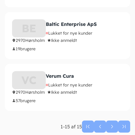
Baltic Enterprise ApS
BE
Lukket for nye kunder
2970
Hørsholm
Ikke anmeldt
19
brugere
Verum Cura
VC
Lukket for nye kunder
2970
Hørsholm
Ikke anmeldt
57
brugere
1-15 af 15