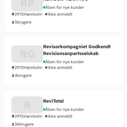
RP
Åben for nye kunder
2970
Hørsholm
Ikke anmeldt
5
brugere
Revisorkompagniet Godkendt
RG
Revisionsanpartsselskab
Åben for nye kunder
2970
Hørsholm
Ikke anmeldt
4
brugere
ReviTotal
R
Åben for nye kunder
2970
Hørsholm
Ikke anmeldt
34
brugere