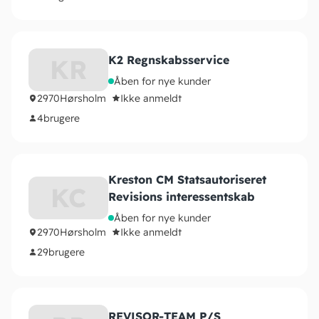
K2 Regnskabsservice
KR
Åben for nye kunder
2970
Hørsholm
Ikke anmeldt
4
brugere
Kreston CM Statsautoriseret
KC
Revisions interessentskab
Åben for nye kunder
2970
Hørsholm
Ikke anmeldt
29
brugere
REVISOR-TEAM P/S