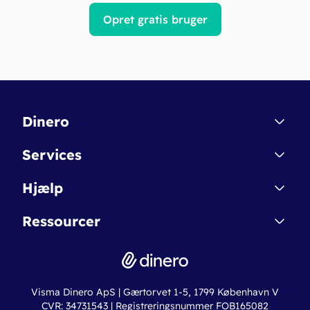
Opret gratis bruger
Dinero
Kontakt
Services
Affiliate
Dinero Starter
Hjælp
Betingelser & Sikkerhed
Dinero Starter+
Nye funktioner
Regnskabsordbogen
Ressourcer
Dinero Pro
Driftsstatus
Find revisor
Dinero Total
Integrationer
Regnskabslove
Lønsystem
Valutaomregner
Hvem er Dinero for?
Erhvervslån
Ny virksomhed
Visma Dinero ApS | Gærtorvet 1-5, 1799 København V
Online regnskabskurser
CVR: 34731543 | Registreringsnummer FOB165082