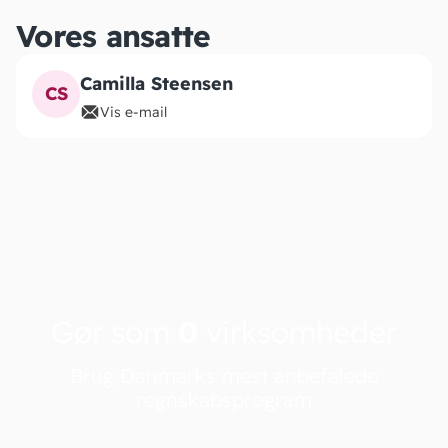
Vores ansatte
Camilla Steensen
CS
Vis e-mail
Gør som
0
virksomheder
Brug Danmarks mest anbefalede
regnskabsprogram