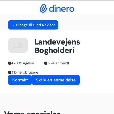
Tilbage til Find Revisor
Landevejens
LB
Bogholderi
4200
Slagelse
Ikke anmeldt
3 Dinerobrugere
Kontakt
Skriv en anmeldelse