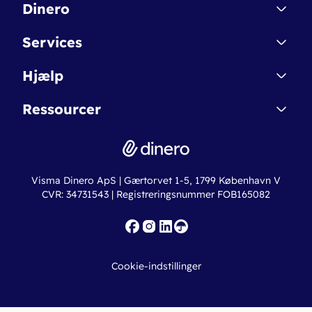
Dinero
Kontakt
Services
Affiliate
Dinero Starter
Hjælp
Betingelser & Sikkerhed
Dinero Starter+
Nye funktioner
Regnskabsordbogen
Ressourcer
Dinero Pro
Driftsstatus
Find revisor
Dinero Total
Integrationer
Regnskabslove
Lønsystem
Valutaomregner
Hvem er Dinero for?
Erhvervslån
Ny virksomhed
Visma Dinero ApS | Gærtorvet 1-5, 1799 København V
Online regnskabskurser
CVR: 34731543 | Registreringsnummer FOB165082
Fakturaskabeloner
Iværksætterlegat
Nye funktioner
Roadmap
Cookie-indstillinger
API