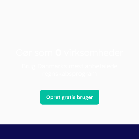
Gør som
0
virksomheder
Brug Danmarks mest anbefalede
regnskabsprogram
Opret gratis bruger