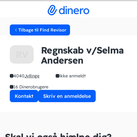
Tilbage til Find Revisor
Regnskab v/Selma
RV
Andersen
4040
Jyllinge
Ikke anmeldt
16 Dinerobrugere
Kontakt
Skriv en anmeldelse