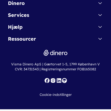
Dinero
Kontakt
Services
Affiliate
Dinero Starter
Hjælp
Betingelser & Sikkerhed
Dinero Starter+
Nye funktioner
Regnskabsordbogen
Ressourcer
Dinero Pro
Driftsstatus
Find revisor
Dinero Total
Integrationer
Regnskabslove
Lønsystem
Valutaomregner
Hvem er Dinero for?
Erhvervslån
Ny virksomhed
Visma Dinero ApS | Gærtorvet 1-5, 1799 København V
Online regnskabskurser
CVR: 34731543 | Registreringsnummer FOB165082
Fakturaskabeloner
Iværksætterlegat
Nye funktioner
Roadmap
Cookie-indstillinger
API