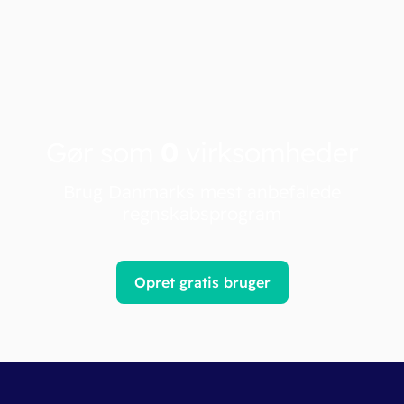
Gør som
0
virksomheder
Brug Danmarks mest anbefalede
regnskabsprogram
Opret gratis bruger