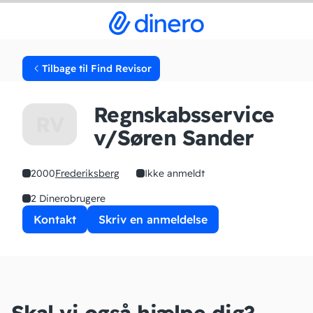
Tilbage til Find Revisor
Regnskabsservice
RV
v/Søren Sander
2000
Frederiksberg
Ikke anmeldt
2 Dinerobrugere
Kontakt
Skriv en anmeldelse