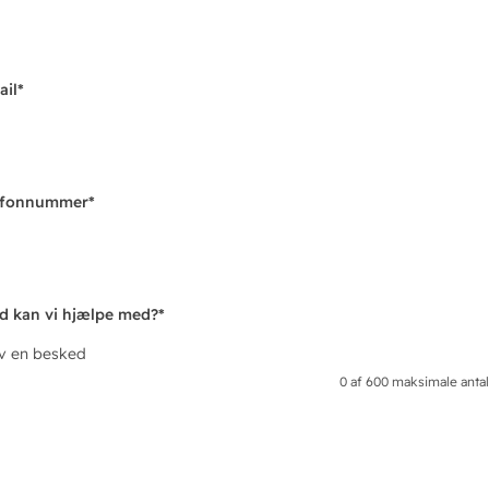
ail
*
efonnummer
*
d kan vi hjælpe med?
*
iv en besked
0 af 600 maksimale antal