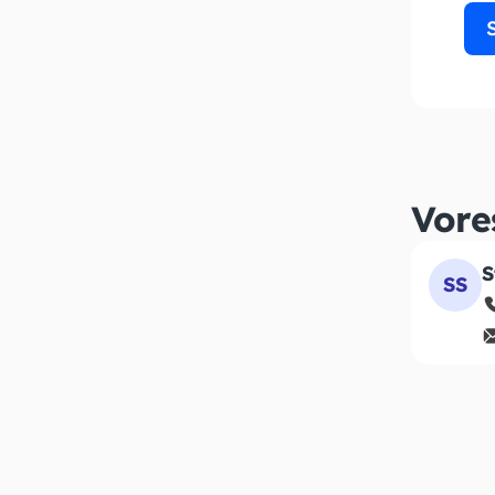
Vore
S
SS