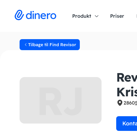
Produkt
Priser
Tilbage til Find Revisor
Rev
RJ
Kri
2860
Kont