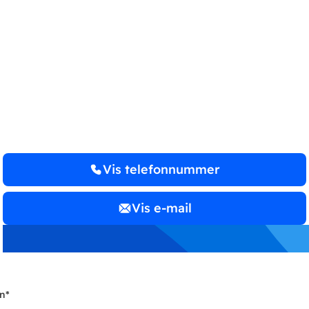
Revisionsfirmaet Jan
Kristensen
Vis telefonnummer
Vis e-mail
n
*