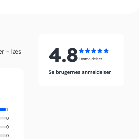
4.8
er – læs
1 anmeldelser
Se brugernes anmeldelser
1
0
0
0