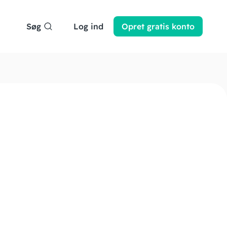
Søg
Log ind
Opret
gratis
konto