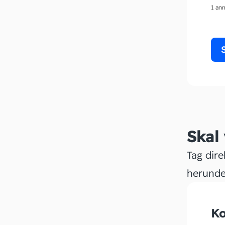
1 an
Skal
Tag dire
herunde
Ko