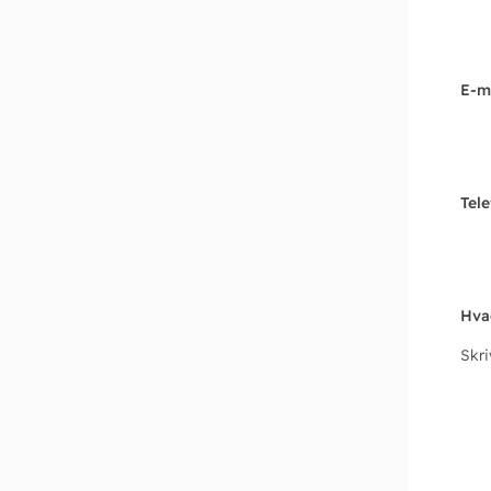
E-m
Tel
Hva
Skr