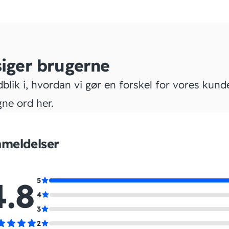
siger brugerne
dblik i, hvordan vi gør en forskel for vores kund
gne ord her.
meldelser
4.8
5
4
3
2