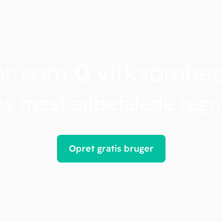
ør som
0
virksomhe
s mest anbefalede reg
Opret gratis bruger