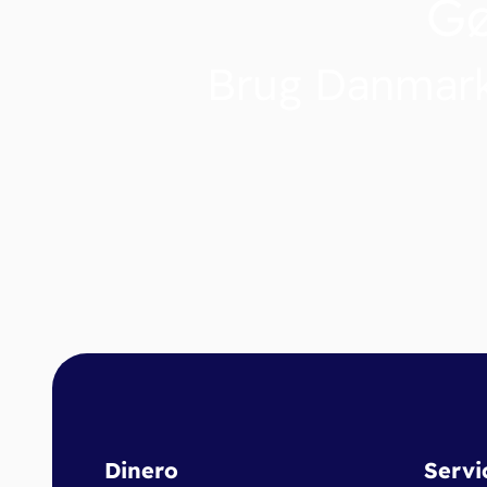
G
Brug Danmark
Dinero
Servi