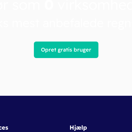
ør som
0
virksomhe
s mest anbefalede reg
Opret gratis bruger
ces
Hjælp