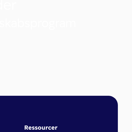
der
nskabsprogram
Ressourcer