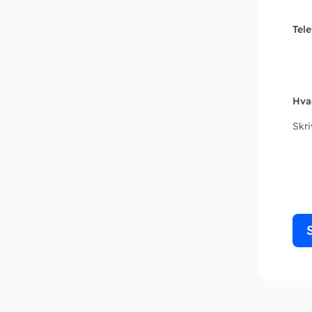
Tel
Hva
Skr