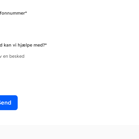
efonnummer
*
d kan vi hjælpe med?
*
iv en besked
Send