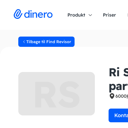
Produkt
Priser
Tilbage til Find Revisor
Ri 
RS
par
6000
Kont