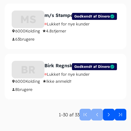
m/s Stampe ApS
MS
Godkendt af Dinero
Lukket for nye kunder
6000
Kolding
4.8
stjerner
63
brugere
Birk Regnskab
BR
Godkendt af Dinero
Lukket for nye kunder
6000
Kolding
Ikke anmeldt
8
brugere
1-30 af 33