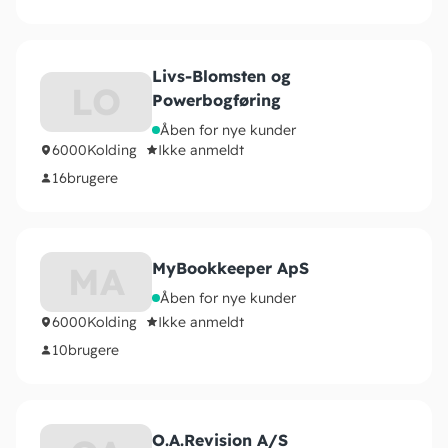
Livs-Blomsten og
LO
Powerbogføring
Åben for nye kunder
6000
Kolding
Ikke anmeldt
16
brugere
MyBookkeeper ApS
MA
Åben for nye kunder
6000
Kolding
Ikke anmeldt
10
brugere
O.A.Revision A/S