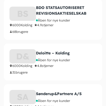
BDO STATSAUTORISERET
BS
REVISIONSAKTIESELSKAB
Åben for nye kunder
6000
Kolding
4.9
stjerner
68
brugere
Deloitte – Kolding
D&
Åben for nye kunder
6000
Kolding
4.8
stjerner
31
brugere
Sønderup&Partnere A/S
SA
Åben for nye kunder