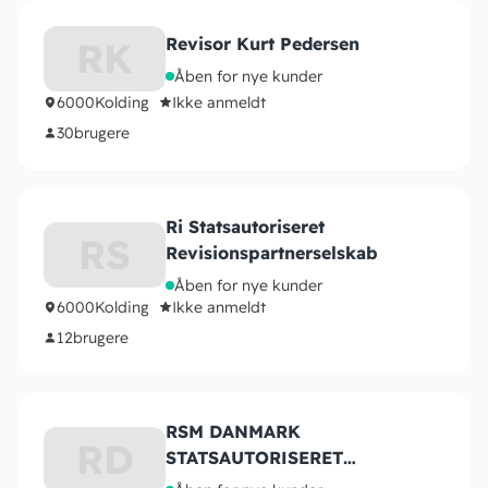
Revisor Kurt Pedersen
RK
Åben for nye kunder
6000
Kolding
Ikke anmeldt
30
brugere
Ri Statsautoriseret
RS
Revisionspartnerselskab
Åben for nye kunder
6000
Kolding
Ikke anmeldt
12
brugere
RSM DANMARK
RD
STATSAUTORISERET
REVISIONSPARTNERSELSKAB