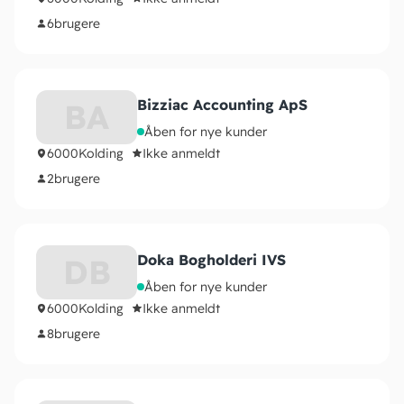
6
brugere
Bizziac Accounting ApS
BA
Åben for nye kunder
6000
Kolding
Ikke anmeldt
2
brugere
Doka Bogholderi IVS
DB
Åben for nye kunder
6000
Kolding
Ikke anmeldt
8
brugere