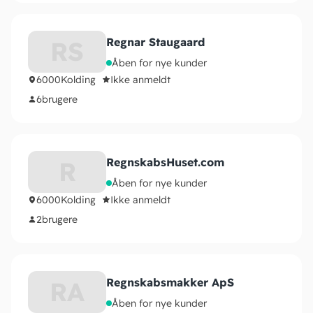
Regnar Staugaard
RS
Åben for nye kunder
6000
Kolding
Ikke anmeldt
6
brugere
RegnskabsHuset.com
R
Åben for nye kunder
6000
Kolding
Ikke anmeldt
2
brugere
Regnskabsmakker ApS
RA
Åben for nye kunder