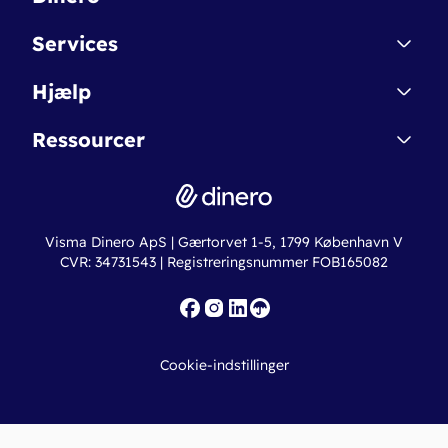
Kontakt
Services
Affiliate
Dinero Starter
Hjælp
Betingelser & Sikkerhed
Dinero Starter+
Nye funktioner
Regnskabsordbogen
Ressourcer
Dinero Pro
Driftsstatus
Find revisor
Dinero Total
Integrationer
Regnskabslove
Lønsystem
Valutaomregner
Hvem er Dinero for?
Erhvervslån
Ny virksomhed
Visma Dinero ApS | Gærtorvet 1-5, 1799 København V
Online regnskabskurser
CVR: 34731543 | Registreringsnummer FOB165082
Fakturaskabeloner
Iværksætterlegat
Nye funktioner
Roadmap
Cookie-indstillinger
API