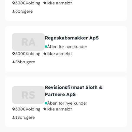
6000
Kolding
Ikke anmeldt
6
brugere
Regnskabsmakker ApS
RA
Åben for nye kunder
6000
Kolding
Ikke anmeldt
86
brugere
Revisionsfirmaet Sloth &
RS
Partnere ApS
Åben for nye kunder
6000
Kolding
Ikke anmeldt
18
brugere