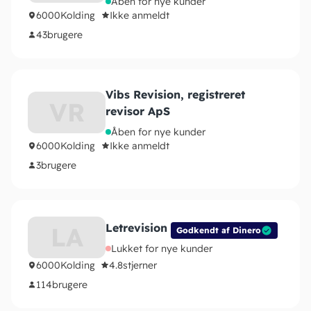
Åben for nye kunder
6000
Kolding
Ikke anmeldt
43
brugere
Vibs Revision, registreret
VR
revisor ApS
Åben for nye kunder
6000
Kolding
Ikke anmeldt
3
brugere
Letrevision ApS
LA
Godkendt af Dinero
Lukket for nye kunder
6000
Kolding
4.8
stjerner
114
brugere