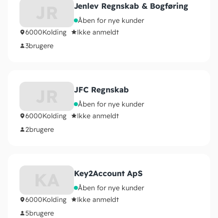
Jenlev Regnskab & Bogføring
JR
Åben for nye kunder
6000
Kolding
Ikke anmeldt
3
brugere
JFC Regnskab
JR
Åben for nye kunder
6000
Kolding
Ikke anmeldt
2
brugere
Key2Account ApS
KA
Åben for nye kunder
6000
Kolding
Ikke anmeldt
5
brugere