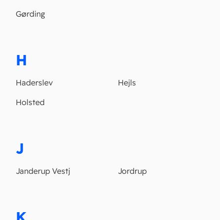
Gørding
H
Haderslev
Hejls
Holsted
J
Janderup Vestj
Jordrup
K