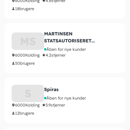
6000
Kolding
4.6
stjerner
18
brugere
MARTINSEN
MS
STATSAUTORISERET
REVISIONSPARTNERSELSKAB
Åben for nye kunder
6000
Kolding
4.2
stjerner
50
brugere
Spiras
S
Åben for nye kunder
6000
Kolding
3.9
stjerner
12
brugere