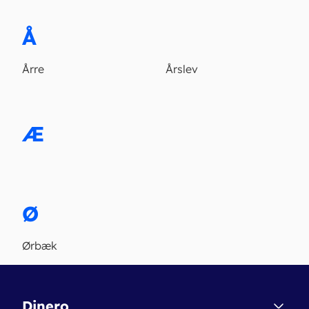
Å
Årre
Årslev
Æ
Ø
Ørbæk
Dinero