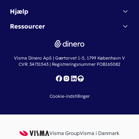
Affiliate
Dinero Starter
Hjælp
Betingelser & Sikkerhed
Dinero Starter+
Nye funktioner
Regnskabsordbogen
Ressourcer
Dinero Pro
Driftsstatus
Find revisor
Dinero Total
Integrationer
Regnskabslove
Lønsystem
Valutaomregner
Hvem er Dinero for?
Erhvervslån
Ny virksomhed
Visma Dinero ApS | Gærtorvet 1-5, 1799 København V
Online regnskabskurser
CVR: 34731543 | Registreringsnummer FOB165082
Fakturaskabeloner
Iværksætterlegat
Nye funktioner
Roadmap
Cookie-indstillinger
API
Visma Group
Visma i Danmark