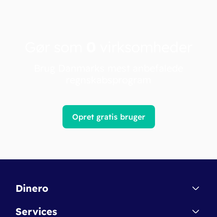
Gør som
0
virksomheder
Brug Danmarks mest anbefalede
regnskabsprogram
Opret gratis bruger
Dinero
Kontakt
Services