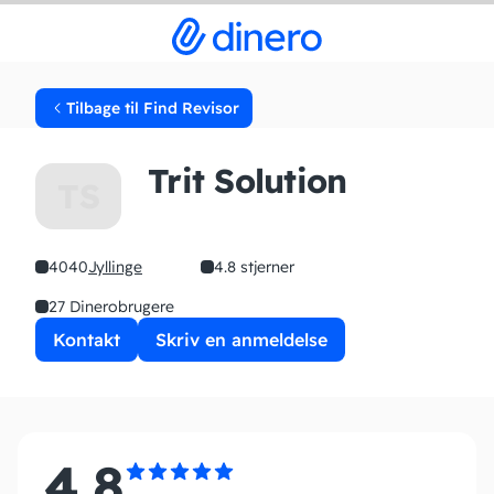
Tilbage til Find Revisor
Trit Solution
TS
4040
Jyllinge
4.8 stjerner
27 Dinerobrugere
Kontakt
Skriv en anmeldelse
4.8