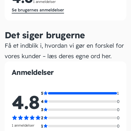
1 anmeldelser
Se brugernes anmeldelser
Det siger brugerne
Få et indblik i, hvordan vi gør en forskel for
vores kunder – læs deres egne ord her.
Anmeldelser
4.8
5
1
4
0
3
0
2
0
1 anmeldelser
1
0