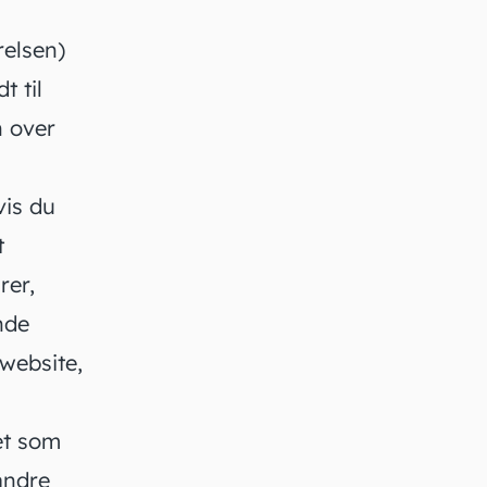
relsen)
t til
n over
vis du
t
rer,
nde
website,
et som
andre