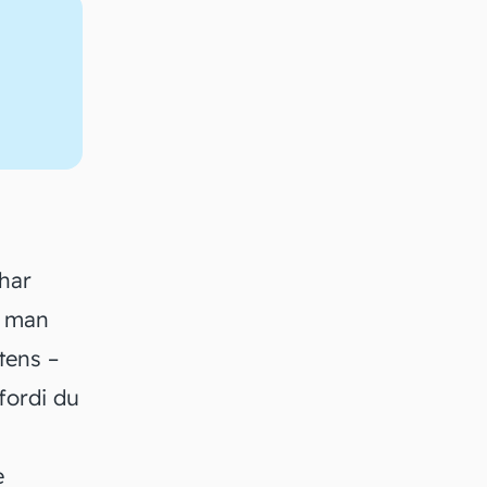
 har
n man
tens –
fordi du
e