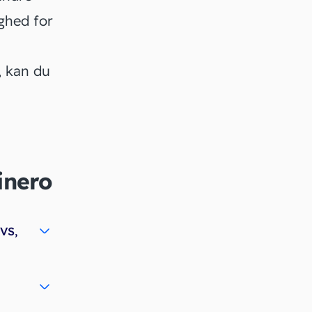
ghed for
, kan du
inero
IVS,