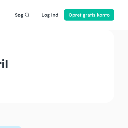
Søg
Log ind
Opret
gratis
konto
il