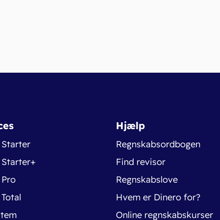
ces
Hjælp
 Starter
Regnskabsordbogen
 Starter+
Find revisor
 Pro
Regnskabslove
 Total
Hvem er Dinero for?
stem
Online regnskabskurser