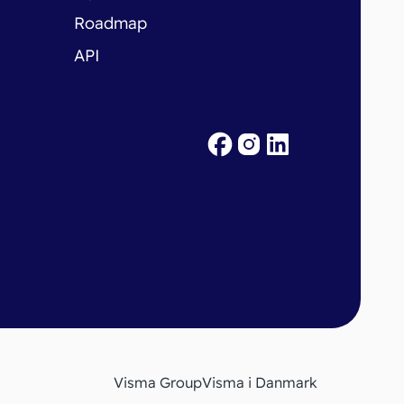
Roadmap
API
Visma Group
Visma i Danmark