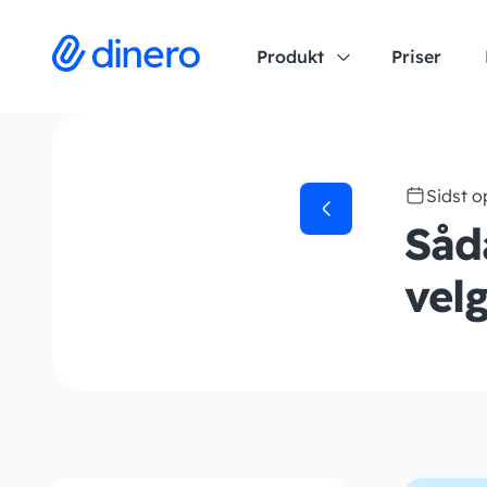
Produkt
Priser
Sidst 
Såd
vel