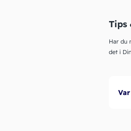
Tips
Har du 
det i D
Var