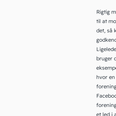
Rigtig m
til at m
det, så 
godkend
Ligelede
bruger 
eksempel
hvor en
forenin
Facebo
forenin
et led i