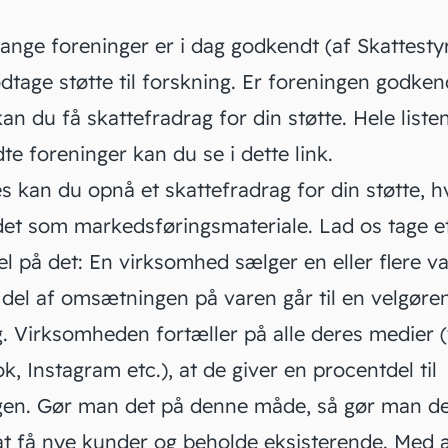
ange foreninger er i dag godkendt (af Skattesty
odtage støtte til forskning. Er foreningen godkend
kan du få skattefradrag for din støtte. Hele liste
te foreninger kan du se i
dette link
.
s kan du opnå et skattefradrag for din støtte, h
det som markedsføringsmateriale. Lad os tage e
 på det: En virksomhed sælger en eller flere va
 del af omsætningen på varen går til en velgøre
g. Virksomheden fortæller på alle deres medier (
ok,
Instagram
etc.), at de giver en procentdel til
gen. Gør man det på denne måde, så gør man d
 at få nye kunder og beholde eksisterende. Med 