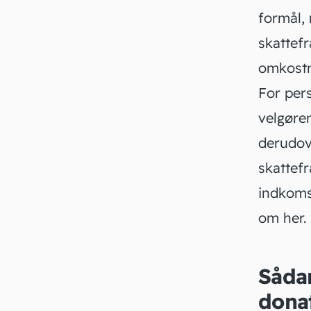
formål, 
skattef
omkostn
For pers
velgøren
derudove
skattefr
indkoms
om
her
.
Sådan
dona