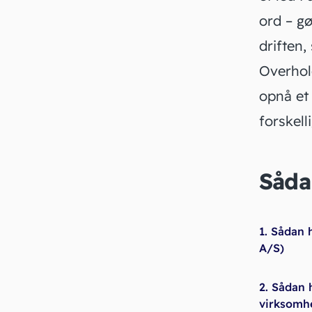
ord – g
driften,
Overhol
opnå et
forskell
Såda
1. Sådan 
A/S)
2. Sådan 
virksomhe