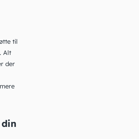
tte til
. Alt
er der
 mere
 din