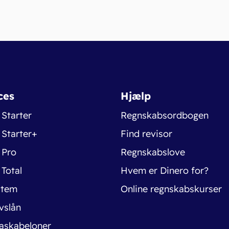
ces
Hjælp
 Starter
Regnskabsordbogen
 Starter+
Find revisor
 Pro
Regnskabslove
 Total
Hvem er Dinero for?
stem
Online regnskabskurser
vslån
askabeloner