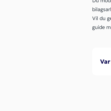
Du modta
bilagsar
Vil du 
guide 
Var