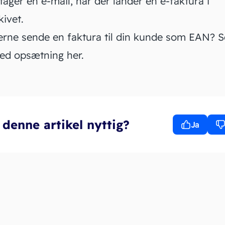
ger en e-mail, når der lander en e-faktura i
kivet.
gerne sende en faktura til din kunde som EAN? S
med opsætning
her.
 denne artikel nyttig?
Ja