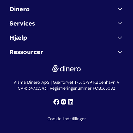
Dinero
Kontakt
Services
Affiliate
Dinero Starter
Hjælp
Betingelser & Sikkerhed
Dinero Starter+
Nye funktioner
Regnskabsordbogen
Ressourcer
Dinero Pro
Driftsstatus
Find revisor
Dinero Total
Integrationer
Regnskabslove
Lønsystem
Valutaomregner
Hvem er Dinero for?
Erhvervslån
Ny virksomhed
Visma Dinero ApS | Gærtorvet 1-5, 1799 København V
Online regnskabskurser
CVR: 34731543 | Registreringsnummer FOB165082
Fakturaskabeloner
Iværksætterlegat
Nye funktioner
Roadmap
Cookie-indstillinger
API