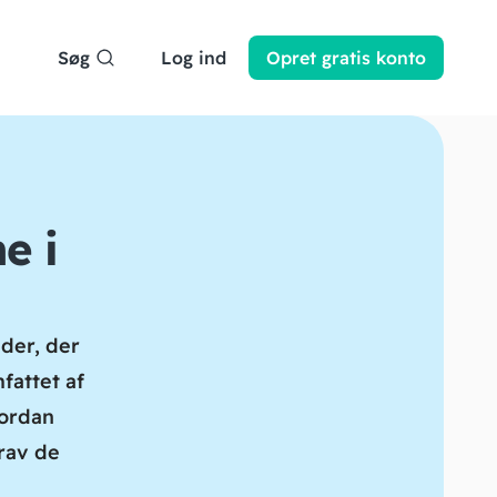
Søg
Log ind
Opret
gratis
konto
e i
der, der
fattet af
vordan
rav de