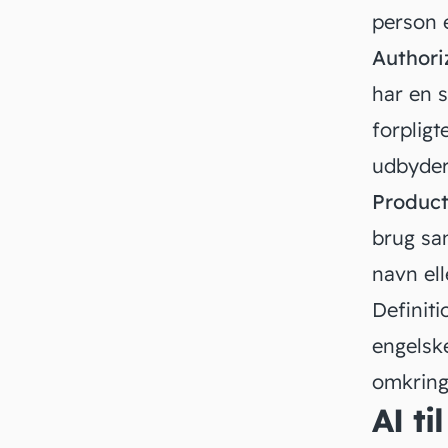
person 
Authori
har en s
forpligt
udbyder
Product
brug sa
navn el
Definiti
engelske
omkrin
AI t