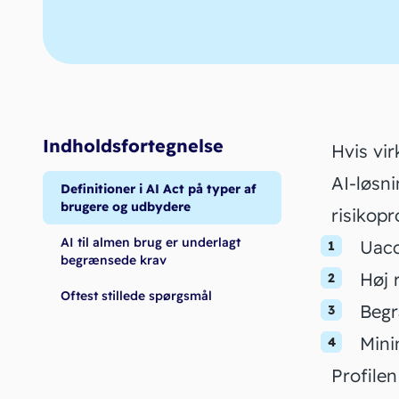
Indholdsfortegnelse
Hvis vir
AI-løsni
Definitioner i AI Act på typer af
brugere og udbydere
risikopro
AI til almen brug er underlagt
Uacc
begrænsede krav
Høj 
Oftest stillede spørgsmål
Begr
Mini
Profilen