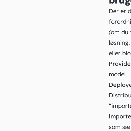
brug
Der er d
forordn
(om du f
løsning,
eller bl
Provid
model
Deploy
Distrib
“importe
Import
som sæl