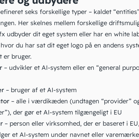
ere og udbydere
efineret seks forskellige typer – kaldet “entities”
ingen. Her skelnes mellem forskellige driftsmul
x udbyder dit eget system eller har en white lab
 hvor du har sat dit eget logo på en andens sys
ot er bruger.
er
– udvikler et AI-system eller en “general purp
er
– bruger af et AI-system
utor
– alle i værdikæden (undtagen “provider” o
r”), der gør et AI-system tilgængeligt i EU
er
– person eller virksomhed, der er baseret i EU
ger et AI-system under navnet eller varemærke