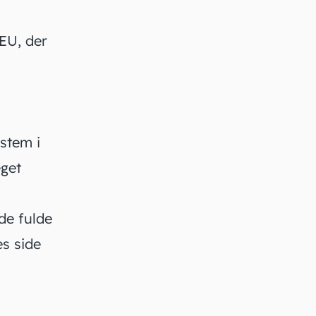
EU, der
ystem i
get
de fulde
s side