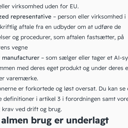
eller virksomhed uden for EU.
zed representative
– person eller virksomhed i 
kriftlig aftale fra en udbyder om at udføre de
elser og procedurer, som aftalen fastsætter, på
ens vegne
 manufacturer
– som sælger eller tager et AI-s
mmen med deres eget produkt og under deres e
ler varemærke.
onerne er forkortede og løst oversat. Du kan se 
 definitioner i
artikel 3
i forordningen samt vore
g
krav ved drift og brug
.
il almen brug er underlagt