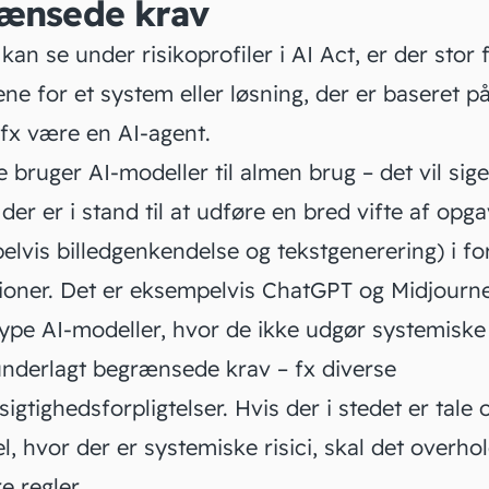
ænsede krav
an se under risikoprofiler i AI Act, er der stor 
ne for et system eller løsning, der er baseret på
 fx være en
AI-agent
.
e bruger AI-modeller til almen brug – det vil sige
der er i stand til at udføre en bred vifte af opg
lvis billedgenkendelse og tekstgenerering) i for
tioner. Det er eksempelvis ChatGPT og Midjourne
pe AI-modeller, hvor de ikke udgør systemiske r
underlagt begrænsede krav – fx diverse
gtighedsforpligtelser. Hvis der i stedet er tale
, hvor der er systemiske risici, skal det overho
e regler.