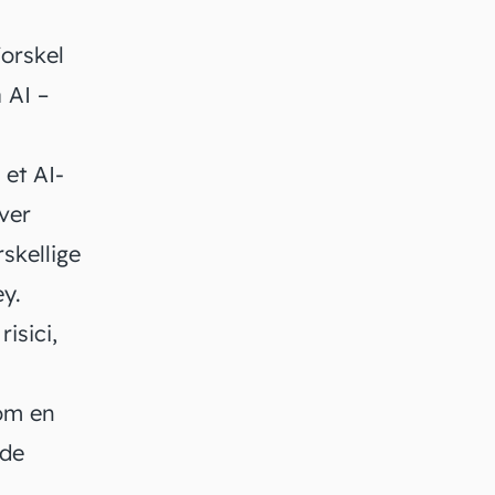
forskel
 AI –
 et AI-
aver
skellige
y.
isici,
 om en
lde