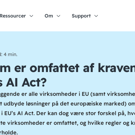
Ressourcer
Om
Support
: 4 min.
m er omfattet af kraven
s AI Act?
gende er alle virksomheder i EU (samt virksomhe
t udbyde løsninger på det europæiske marked) om
 i EU’s AI Act. Der kan dog være stor forskel på, h
te virksomheder er omfattet, og hvilke regler og k
rholde.