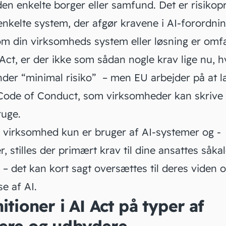
den enkelte borger eller samfund. Det er
risikop
 enkelte system
, der afgør kravene i AI-forordni
om din virksomheds system eller løsning er omfa
Act, er der ikke som sådan nogle krav lige nu, h
nder “minimal risiko” – men EU arbejder på at l
ig Code of Conduct, som virksomheder kan skrive
ruge.
n virksomhed kun er bruger af AI-systemer og -
r, stilles der primært krav til dine ansattes såka
– det kan kort sagt oversættes til deres viden 
se af AI.
itioner i AI Act på typer af