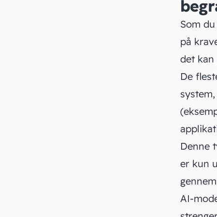
begr
Som du k
på krave
det kan
De flest
system, 
(eksempe
applika
Denne ty
er kun 
gennemsi
AI-model
strenger