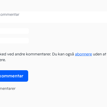
ar
ked ved andre kommentarer. Du kan også
abonnere
uden at
re.
mentarer