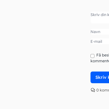
Komment
Navn
Email
Få bes
kommente
0 kom