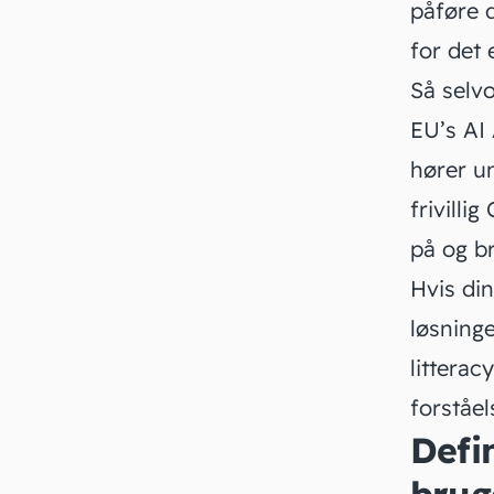
påføre 
for det
Så selv
EU’s AI 
hører u
frivill
på og b
Hvis di
løsninge
litteracy
forståel
Defin