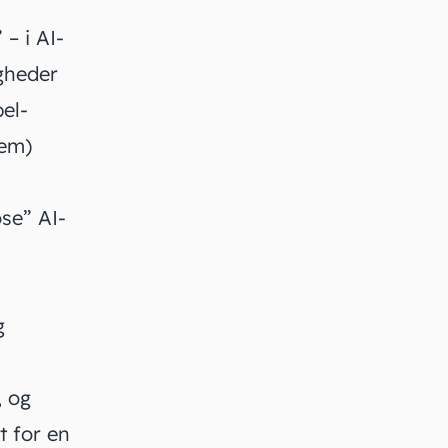
 – i AI-
igheder
el-
tem)
ose” AI-
g
, og
t for en