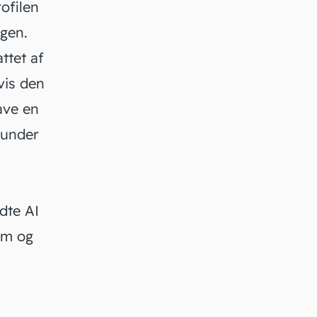
rofilen
ngen.
ttet af
vis den
ave en
 under
ldte
AI
om og