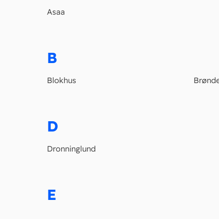
Asaa
B
Blokhus
Brønde
D
Dronninglund
E