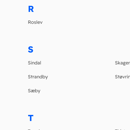
R
Roslev
S
Sindal
Skage
Strandby
Støvri
Sæby
T