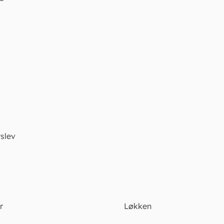
slev
r
Løkken