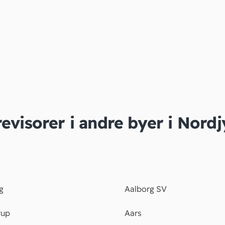
revisorer i andre byer i Nordj
g
Aalborg SV
rup
Aars