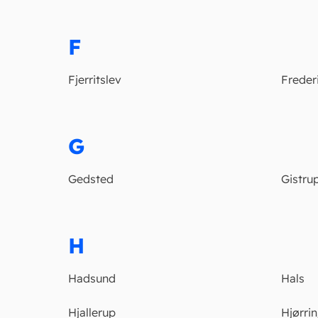
F
Fjerritslev
Freder
G
Gedsted
Gistru
H
Hadsund
Hals
Hjallerup
Hjørri