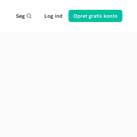
Søg
Log ind
Opret
gratis
konto