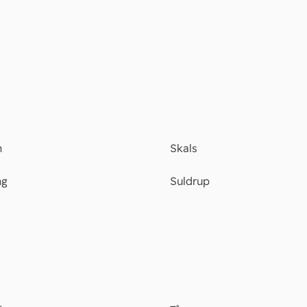
n
Skals
ng
Suldrup