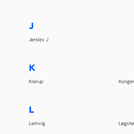
J
Jerslev J
K
Klarup
Konger
L
Lemvig
Løgstø