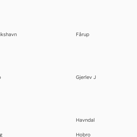
ikshavn
Fårup
p
Gjerlev J
Havndal
ng
Hobro