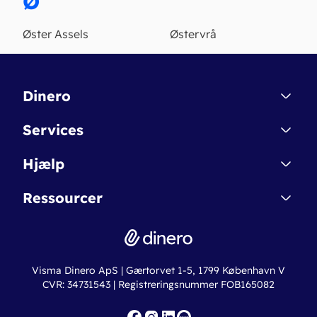
Ø
Øster Assels
Østervrå
Dinero
Kontakt
Services
Affiliate
Dinero Starter
Hjælp
Betingelser & Sikkerhed
Dinero Starter+
Nye funktioner
Regnskabsordbogen
Ressourcer
Dinero Pro
Driftsstatus
Find revisor
Dinero Total
Integrationer
Regnskabslove
Lønsystem
Valutaomregner
Hvem er Dinero for?
Erhvervslån
Ny virksomhed
Visma Dinero ApS | Gærtorvet 1-5, 1799 København V
Online regnskabskurser
CVR: 34731543 | Registreringsnummer FOB165082
Fakturaskabeloner
Iværksætterlegat
Nye funktioner