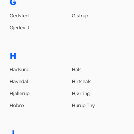
G
Gedsted
Gistrup
Gjerlev J
H
Hadsund
Hals
Havndal
Hirtshals
Hjallerup
Hjørring
Hobro
Hurup Thy
J