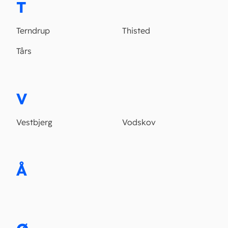
T
Terndrup
Thisted
Tårs
V
Vestbjerg
Vodskov
Å