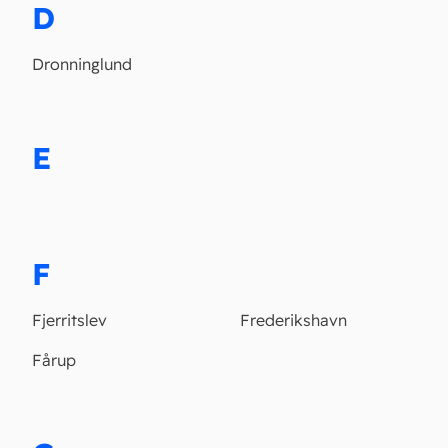
D
Dronninglund
E
F
Fjerritslev
Frederikshavn
Fårup