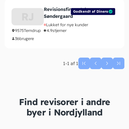
Revisionsfirmaet Jens
Godkendt af Dinero
RJ
Søndergaard
Lukket for nye kunder
9575
Terndrup
4.9
stjerner
36
brugere
1-1 af 1
Find revisorer i andre
byer i Nordjylland