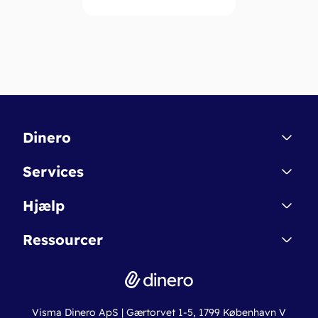
Dinero
Kontakt
Services
Affiliate
Dinero Starter
Hjælp
Betingelser & Sikkerhed
Dinero Starter+
Nye funktioner
Regnskabsordbogen
Ressourcer
Dinero Pro
Driftsstatus
Find revisor
Dinero Total
Integrationer
Regnskabslove
Lønsystem
Valutaomregner
Hvem er Dinero for?
Erhvervslån
Ny virksomhed
Visma Dinero ApS | Gærtorvet 1-5, 1799 København V