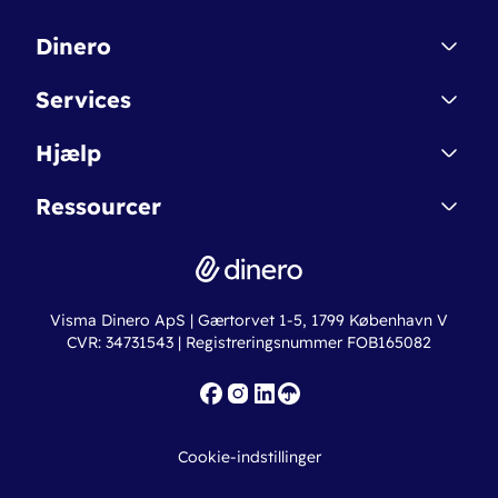
Dinero
Kontakt
Services
Affiliate
Dinero Starter
Hjælp
Betingelser & Sikkerhed
Dinero Starter+
Nye funktioner
Regnskabsordbogen
Ressourcer
Dinero Pro
Driftsstatus
Find revisor
Dinero Total
Integrationer
Regnskabslove
Lønsystem
Valutaomregner
Hvem er Dinero for?
Erhvervslån
Ny virksomhed
Visma Dinero ApS | Gærtorvet 1-5, 1799 København V
Online regnskabskurser
CVR: 34731543 | Registreringsnummer FOB165082
Fakturaskabeloner
Iværksætterlegat
Nye funktioner
Roadmap
Cookie-indstillinger
API