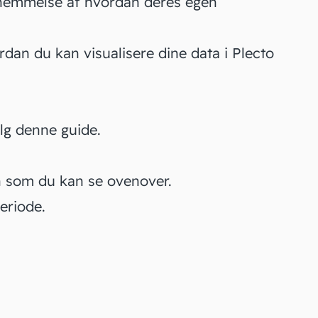
nemmelse af hvordan deres egen
an du kan visualisere dine data i Plecto
ølg
denne guide
.
n som du kan se ovenover.
periode
.