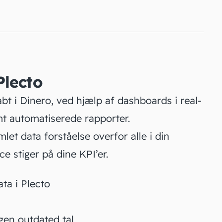
lecto
abt i Dinero, ved hjælp af dashboards i real-
mt automatiserede rapporter.
let data forståelse overfor alle i din
e stiger på dine KPI’er.
ta i Plecto
ngen outdated tal