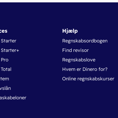
ces
Hjælp
 Starter
Regnskabsordbogen
 Starter+
Find revisor
 Pro
Regnskabslove
 Total
Hvem er Dinero for?
stem
Online regnskabskurser
vslån
askabeloner