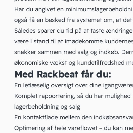
Har du angivet en minimumslagerbeholdnin
også få en besked fra systemet om, at det er
Således sparer du tid på at taste ændringern
være i stand til at imødekomme kundernes 
snakker sammen med salg og indkøb. Derm
økonomiske vækst og kundetilfredshed m
Med Rackbeat får du:
En letlæselig oversigt over dine igangvære
Komplet rapportering, så du har mulighed f
lagerbeholdning og salg
En kontaktflade mellem den indkøbsansvar
Optimering af hele vareflowet – du kan med 