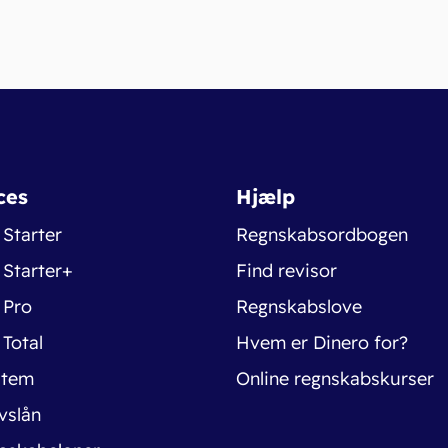
ces
Hjælp
 Starter
Regnskabsordbogen
 Starter+
Find revisor
 Pro
Regnskabslove
 Total
Hvem er Dinero for?
stem
Online regnskabskurser
vslån