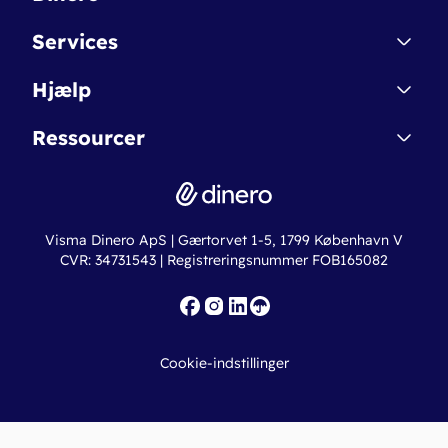
Kontakt
Services
Affiliate
Dinero Starter
Hjælp
Betingelser & Sikkerhed
Dinero Starter+
Nye funktioner
Regnskabsordbogen
Ressourcer
Dinero Pro
Driftsstatus
Find revisor
Dinero Total
Integrationer
Regnskabslove
Lønsystem
Valutaomregner
Hvem er Dinero for?
Erhvervslån
Ny virksomhed
Visma Dinero ApS | Gærtorvet 1-5, 1799 København V
Online regnskabskurser
CVR: 34731543 | Registreringsnummer FOB165082
Fakturaskabeloner
Iværksætterlegat
Nye funktioner
Roadmap
Cookie-indstillinger
API