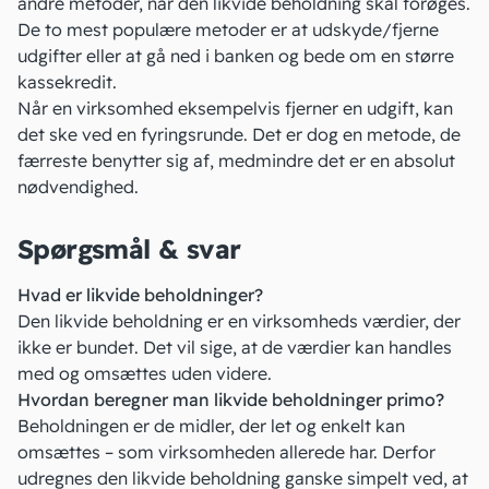
andre metoder, når den likvide beholdning skal forøges.
De to mest populære metoder er at udskyde/fjerne
udgifter eller at gå ned i banken og bede om en større
kassekredit
.
Når en virksomhed eksempelvis fjerner en udgift, kan
det ske ved en fyringsrunde. Det er dog en metode, de
færreste benytter sig af, medmindre det er en absolut
nødvendighed.
Spørgsmål & svar
Hvad er likvide beholdninger?
Den likvide beholdning er en virksomheds værdier, der
ikke er bundet. Det vil sige, at de værdier kan handles
med og omsættes uden videre.
Hvordan beregner man likvide beholdninger primo?
Beholdningen er de midler, der let og enkelt kan
omsættes – som virksomheden allerede har. Derfor
udregnes den likvide beholdning ganske simpelt ved, at