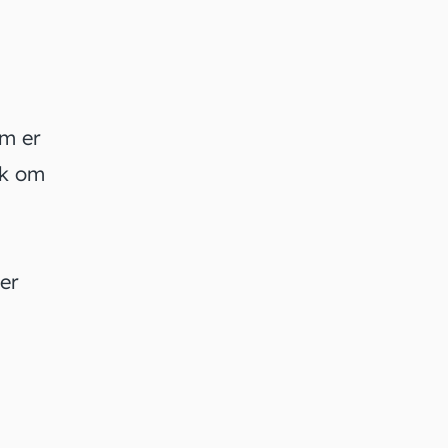
m er
ik om
er