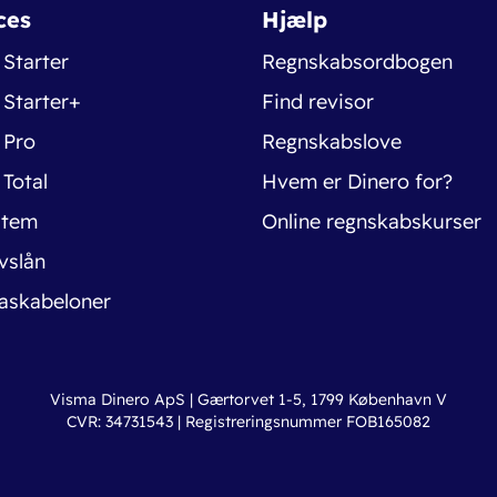
ces
Hjælp
 Starter
Regnskabsordbogen
 Starter+
Find revisor
 Pro
Regnskabslove
 Total
Hvem er Dinero for?
stem
Online regnskabskurser
vslån
askabeloner
Visma Dinero ApS | Gærtorvet 1-5, 1799 København V
CVR: 34731543 | Registreringsnummer FOB165082