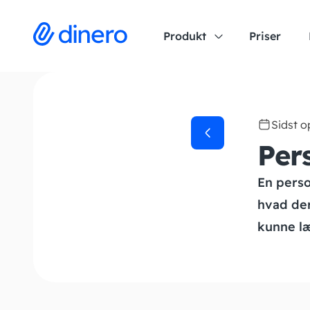
Produkt
Priser
Sidst 
Per
En perso
hvad der
kunne l