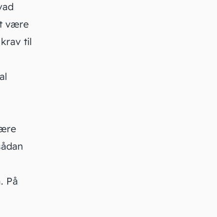
vad
et være
krav til
al
ære
sådan
. På