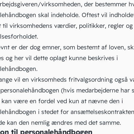
arbejdsgiveren/virksomheden, der bestemmer h
lehåndbogen skal indeholde. Oftest vil indhold
t til virksomhedens værdier, politikker, regler og 
lsesforholdet.
nt er der dog emner, som bestemt af loven, sk
s og her vil dette oplagt kunne beskrives i
lehåndbogen.
ange vil en virksomheds
fritvalgsordning
også v
 personalehåndbogen (hvis medarbejderne har 
r kan være en fordel ved kun at nævne den i
lehåndbogen i stedet for ansættelseskontrakten
e kan den nemlig ændres med det samme.
on til personalehåndbogen