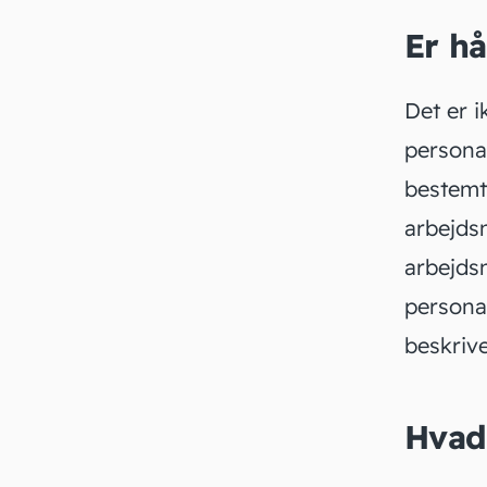
Er h
Det er i
persona
bestemt 
arbejdsm
arbejds
persona
beskriv
Hvad