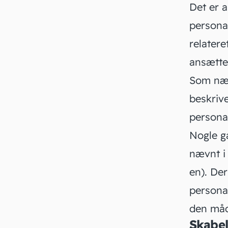
Det er 
persona
relatere
ansætte
Som næv
beskrive
persona
Nogle g
nævnt i
en). De
persona
den måd
Skabel