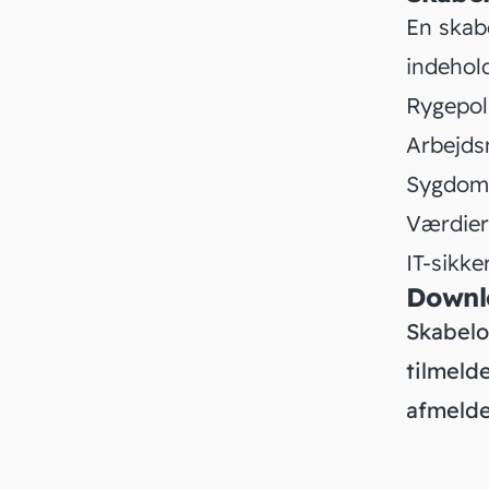
En skab
indehol
Rygepoli
Arbejds
Sygdom
Værdier
IT-sikke
Downl
Skabelo
tilmeld
afmelde