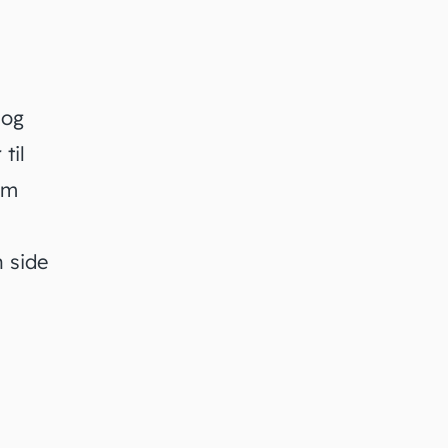
 og
til
em
 side