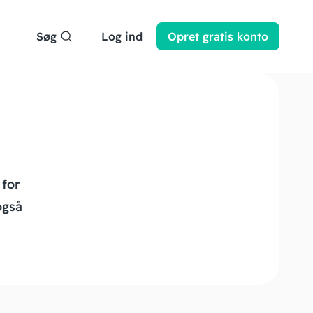
Søg
Log ind
Opret
gratis
konto
 for
også