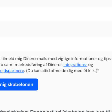
– tilmeld mig Dinero-mails med vigtige informationer og tips 
ro samt markedsføring af Dineros
integrations-
og
ejdspartnere
. (Du kan altid afmelde dig med ét klik.)*
mig skabelonen
raskrivelse: Denne artikel/skabelon har kun til