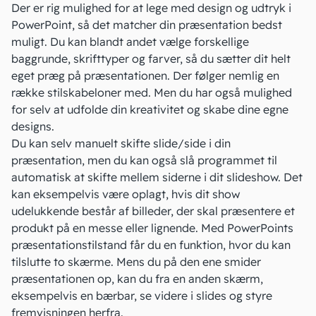
Der er rig mulighed for at lege med design og udtryk i
PowerPoint, så det matcher din præsentation bedst
muligt. Du kan blandt andet vælge forskellige
baggrunde, skrifttyper og farver, så du sætter dit helt
eget præg på præsentationen. Der følger nemlig en
række stilskabeloner med. Men du har også mulighed
for selv at udfolde din kreativitet og skabe dine egne
designs.
Du kan selv manuelt skifte slide/side i din
præsentation, men du kan også slå programmet til
automatisk at skifte mellem siderne i dit slideshow. Det
kan eksempelvis være oplagt, hvis dit show
udelukkende består af billeder, der skal præsentere et
produkt på en messe eller lignende. Med PowerPoints
præsentationstilstand får du en funktion, hvor du kan
tilslutte to skærme. Mens du på den ene smider
præsentationen op, kan du fra en anden skærm,
eksempelvis en bærbar, se videre i slides og styre
fremvisningen herfra.