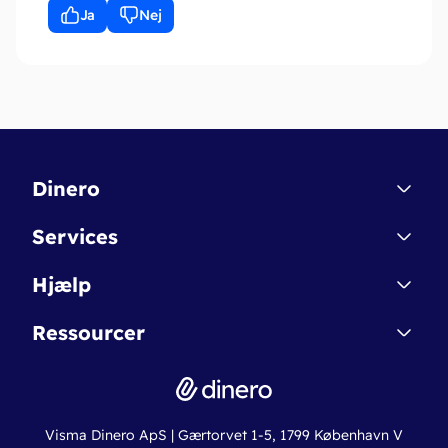
Ja
Nej
Dinero
Kontakt
Services
Affiliate
Dinero Starter
Hjælp
Betingelser & Sikkerhed
Dinero Starter+
Nye funktioner
Regnskabsordbogen
Ressourcer
Dinero Pro
Driftsstatus
Find revisor
Dinero Total
Integrationer
Regnskabslove
Lønsystem
Valutaomregner
Hvem er Dinero for?
Erhvervslån
Ny virksomhed
Visma Dinero ApS | Gærtorvet 1-5, 1799 København V