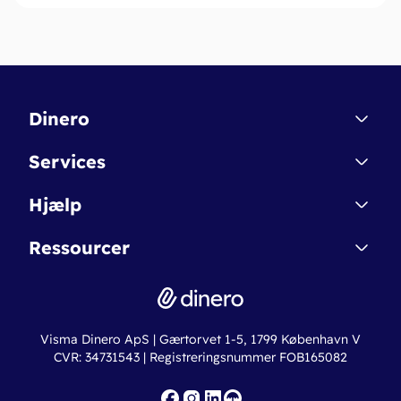
Dinero
Kontakt
Services
Affiliate
Dinero Starter
Hjælp
Betingelser & Sikkerhed
Dinero Starter+
Nye funktioner
Regnskabsordbogen
Ressourcer
Dinero Pro
Driftsstatus
Find revisor
Dinero Total
Integrationer
Regnskabslove
Lønsystem
Valutaomregner
Hvem er Dinero for?
Erhvervslån
Ny virksomhed
Visma Dinero ApS | Gærtorvet 1-5, 1799 København V
Online regnskabskurser
CVR: 34731543 | Registreringsnummer FOB165082
Fakturaskabeloner
Iværksætterlegat
Nye funktioner