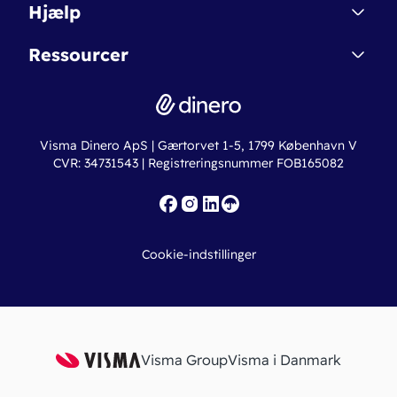
Dinero Starter
Hjælp
Betingelser & Sikkerhed
Dinero Starter+
Nye funktioner
Regnskabsordbogen
Ressourcer
Dinero Pro
Driftsstatus
Find revisor
Dinero Total
Integrationer
Regnskabslove
Lønsystem
Valutaomregner
Hvem er Dinero for?
Erhvervslån
Ny virksomhed
Visma Dinero ApS | Gærtorvet 1-5, 1799 København V
Online regnskabskurser
CVR: 34731543 | Registreringsnummer FOB165082
Fakturaskabeloner
Iværksætterlegat
Nye funktioner
Roadmap
Cookie-indstillinger
API
Visma Group
Visma i Danmark