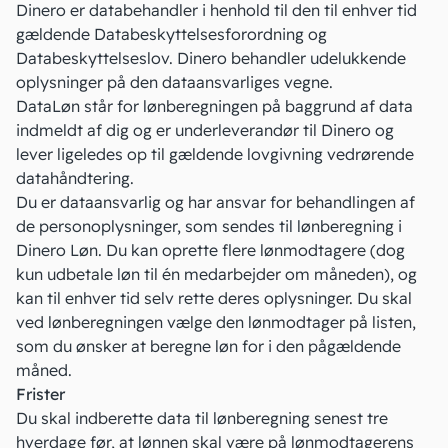
Dinero er databehandler i henhold til den til enhver tid
gældende Databeskyttelsesforordning og
Databeskyttelseslov. Dinero behandler udelukkende
oplysninger på den dataansvarliges vegne.
DataLøn står for lønberegningen på baggrund af data
indmeldt af dig og er underleverandør til Dinero og
lever ligeledes op til gældende lovgivning vedrørende
datahåndtering.
Du er dataansvarlig og har ansvar for behandlingen af
de personoplysninger, som sendes til lønberegning i
Dinero Løn. Du kan oprette flere lønmodtagere (dog
kun udbetale løn til én medarbejder om måneden), og
kan til enhver tid selv rette deres oplysninger. Du skal
ved lønberegningen vælge den lønmodtager på listen,
som du ønsker at beregne løn for i den pågældende
måned.
Frister
Du skal indberette data til lønberegning senest tre
hverdage før, at lønnen skal være på lønmodtagerens