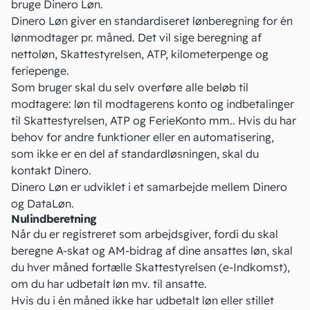
bruge Dinero Løn.
Dinero Løn giver en standardiseret lønberegning for én
lønmodtager pr. måned. Det vil sige beregning af
nettoløn, Skattestyrelsen, ATP, kilometerpenge og
feriepenge.
Som bruger skal du selv overføre alle beløb til
modtagere: løn til modtagerens konto og indbetalinger
til Skattestyrelsen, ATP og
FerieKonto
mm.. Hvis du har
behov for andre funktioner eller en automatisering,
som ikke er en del af standardløsningen, skal du
kontakt Dinero.
Dinero Løn er udviklet i et samarbejde mellem Dinero
og DataLøn.
Nulindberetning
Når du er registreret som arbejdsgiver, fordi du skal
beregne A-skat og AM-bidrag af dine ansattes løn, skal
du hver måned fortælle Skattestyrelsen (
e-Indkomst
),
om du har udbetalt løn mv. til ansatte.
Hvis du i én måned ikke har udbetalt løn eller stillet