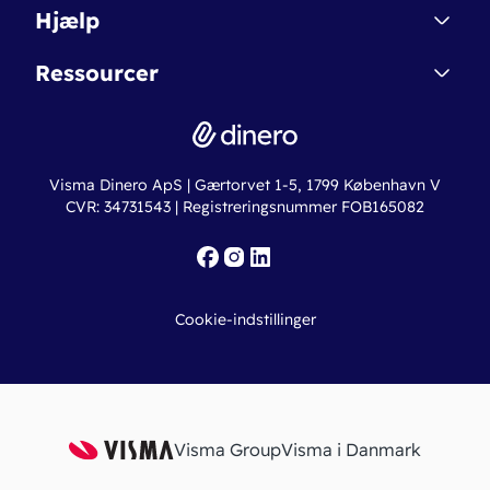
Dinero Starter
Hjælp
Betingelser & Sikkerhed
Dinero Starter+
Nye funktioner
Regnskabsordbogen
Ressourcer
Dinero Pro
Driftsstatus
Find revisor
Dinero Total
Integrationer
Regnskabslove
Lønsystem
Valutaomregner
Hvem er Dinero for?
Erhvervslån
Ny virksomhed
Visma Dinero ApS | Gærtorvet 1-5, 1799 København V
Online regnskabskurser
CVR: 34731543 | Registreringsnummer FOB165082
Fakturaskabeloner
Iværksætterlegat
Nye funktioner
Roadmap
Cookie-indstillinger
API
Visma Group
Visma i Danmark