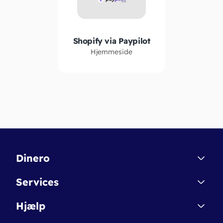
Shopify via Paypilot
Hjemmeside
Dinero
Kontakt
Services
Affiliate
Dinero Starter
Hjælp
Betingelser & Sikkerhed
Dinero Starter+