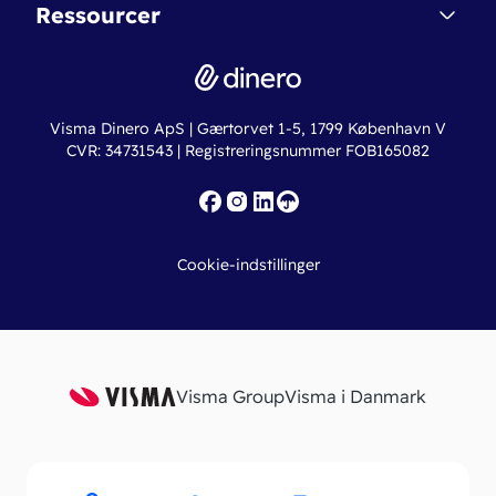
Nye funktioner
Regnskabsordbogen
Ressourcer
Dinero Pro
Driftsstatus
Find revisor
Dinero Total
Integrationer
Regnskabslove
Lønsystem
Valutaomregner
Hvem er Dinero for?
Erhvervslån
Ny virksomhed
Visma Dinero ApS | Gærtorvet 1-5, 1799 København V
Online regnskabskurser
CVR: 34731543 | Registreringsnummer FOB165082
Fakturaskabeloner
Iværksætterlegat
Nye funktioner
Roadmap
Cookie-indstillinger
API
Visma Group
Visma i Danmark