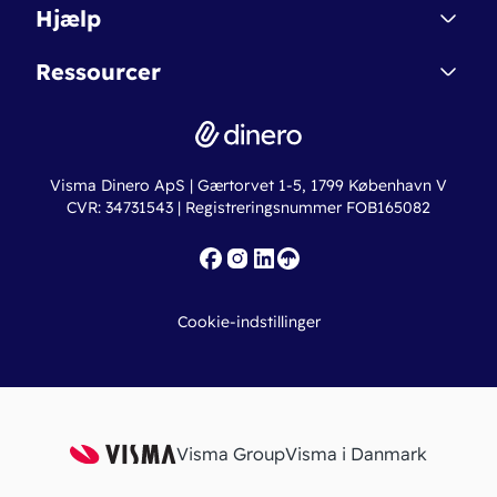
Dinero Starter
Hjælp
Betingelser & Sikkerhed
Dinero Starter+
Nye funktioner
Regnskabsordbogen
Ressourcer
Dinero Pro
Driftsstatus
Find revisor
Dinero Total
Integrationer
Regnskabslove
Lønsystem
Valutaomregner
Hvem er Dinero for?
Erhvervslån
Ny virksomhed
Visma Dinero ApS | Gærtorvet 1-5, 1799 København V
Online regnskabskurser
CVR: 34731543 | Registreringsnummer FOB165082
Fakturaskabeloner
Iværksætterlegat
Nye funktioner
Roadmap
Cookie-indstillinger
API
Visma Group
Visma i Danmark