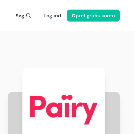
Søg
Log ind
Opret
gratis
konto