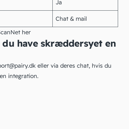
Ja
Chat & mail
 ScanNet
her
il du have skræddersyet en
ort@pairy.dk
eller via deres chat, hvis du
en integration.