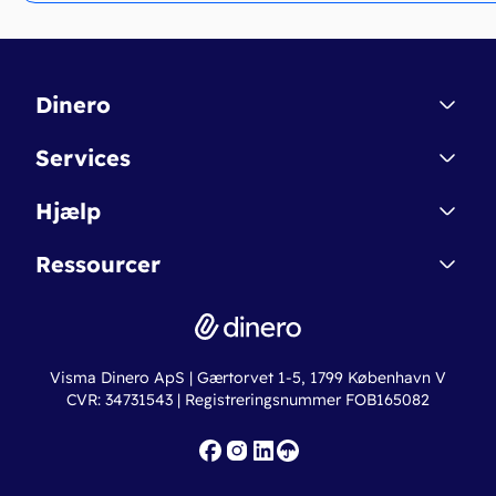
Dinero
Kontakt
Services
Affiliate
Dinero Starter
Hjælp
Betingelser & Sikkerhed
Dinero Starter+
Nye funktioner
Regnskabsordbogen
Ressourcer
Dinero Pro
Driftsstatus
Find revisor
Dinero Total
Integrationer
Regnskabslove
Lønsystem
Valutaomregner
Hvem er Dinero for?
Erhvervslån
Ny virksomhed
Visma Dinero ApS | Gærtorvet 1-5, 1799 København V
Online regnskabskurser
CVR: 34731543 | Registreringsnummer FOB165082
Fakturaskabeloner
Iværksætterlegat
Nye funktioner
Roadmap