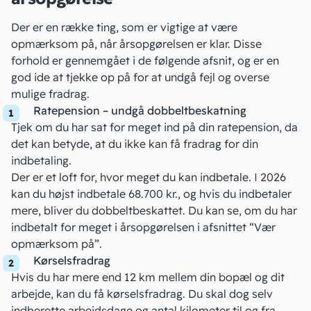
Der er en række ting, som er vigtige at være
opmærksom på, når årsopgørelsen er klar. Disse
forhold er gennemgået i de følgende afsnit, og er en
god ide at tjekke op på for at undgå fejl og overse
mulige fradrag
.
Ratepension – undgå dobbeltbeskatning
Tjek om du har sat for meget ind på din ratepension, da
det kan betyde, at du ikke kan få fradrag for din
indbetaling.
Der er et loft for, hvor meget du kan indbetale. I 2026
kan du højst indbetale
68.700 kr., og hvis du indbetaler
mere, bliver du dobbeltbeskattet. Du kan se, om du har
indbetalt for meget i årsopgørelsen i afsnittet “Vær
opmærksom på”.
Kørselsfradrag
Hvis du har mere end 12 km mellem din bopæl og dit
arbejde, kan du få
kørselsfradrag
. Du skal dog selv
indberette arbejdsdage og antal kilometer til og fra