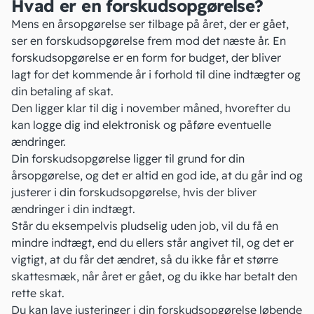
Hvad er en forskudsopgørelse?
Mens en årsopgørelse ser tilbage på året, der er gået,
ser en
forskudsopgørelse
frem mod det næste år. En
forskudsopgørelse er en form for budget, der bliver
lagt for det kommende år i forhold til dine indtægter og
din betaling af skat.
Den ligger klar til dig i november måned, hvorefter du
kan logge dig ind elektronisk og påføre eventuelle
ændringer.
Din forskudsopgørelse ligger til grund for din
årsopgørelse, og det er altid en god ide, at du går ind og
justerer i din forskudsopgørelse, hvis der bliver
ændringer i din indtægt.
Står du eksempelvis pludselig uden job, vil du få en
mindre indtægt, end du ellers står angivet til, og det er
vigtigt, at du får det ændret, så du ikke får et større
skattesmæk, når året er gået, og du ikke har betalt den
rette skat.
Du kan lave justeringer i din forskudsopgørelse løbende