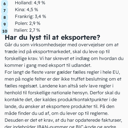
Holland: 4,9 %
Kina: 4,5 %
Frankrig: 3,4 %
Polen: 2,9 %
Italien: 2,7 %
Har du lyst til at eksportere?
Går du som virksomhedsejer med overvejelser om at
træde ind på eksportmarkedet, skal du leve op til
forskellige krav. Vi har skrevet et indlæg om hvordan du
kommer i gang med
eksport til udlandet
.
For langt de fleste varer gælder fælles regler i hele EU,
men på nogle felter er der ikke truffet beslutning om et
fælles regelsæt. Landene kan altså selv lave regler i
henhold til forskellige nationale hensyn. Derfor skal du
kontakte det, der kaldes produktkontaktpunkter i de
lande, du ønsker at eksportere produkter til. På den
måde finder du ud af, om du lever op til reglerne.
Desuden er det et krav, at du har opdaterede fakturaer,
der indeholder
IBAN-nummer
og BIC-kode og andre