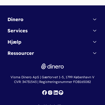
Dinero
Kontakt
Services
Affiliate
Dinero Starter
Hjælp
Betingelser & Sikkerhed
Dinero Starter+
Nye funktioner
Regnskabsordbogen
Ressourcer
Dinero Pro
Driftsstatus
Find revisor
Dinero Total
Integrationer
Regnskabslove
Lønsystem
Valutaomregner
Hvem er Dinero for?
Erhvervslån
Ny virksomhed
Visma Dinero ApS | Gærtorvet 1-5, 1799 København V
Online regnskabskurser
CVR: 34731543 | Registreringsnummer FOB165082
Fakturaskabeloner
Iværksætterlegat
Nye funktioner
Roadmap