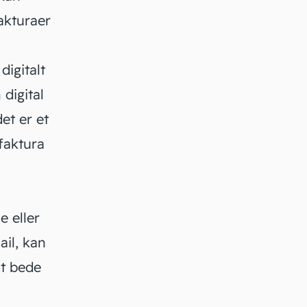
akturaer
digitalt
digital
et er et
 faktura
 eller
ail, kan
at bede