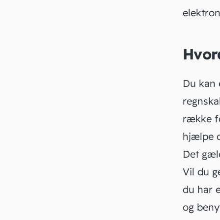
elektroni
Hvord
Du kan 
regnsk
række f
hjælpe d
Det gæl
Vil du g
du har 
og beny