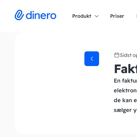
Produkt
Priser
Sidst 
Fak
En faktu
elektron
de kan e
sælger y