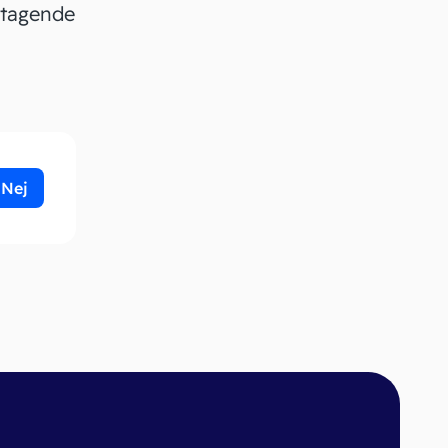
dtagende
Nej