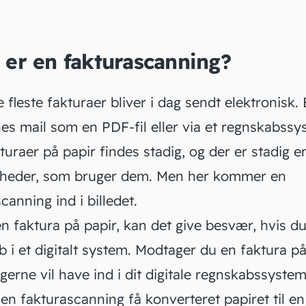
s du skal have dine fysiske faktura scannet og ind i
nskabet, kan du gøre det med få klik i
vores mobil-a
 er en fakturascanning?
 fleste fakturaer bliver i dag sendt elektronisk. 
es mail som en PDF-fil eller via et regnskabssy
uraer på papir findes stadig, og der er stadig e
heder, som bruger dem. Men her kommer en
canning ind i billedet.
n faktura på papir, kan det give besvær, hvis du
 i et digitalt system. Modtager du en faktura på
erne vil have ind i dit digitale regnskabssystem
n fakturascanning få konverteret papiret til en