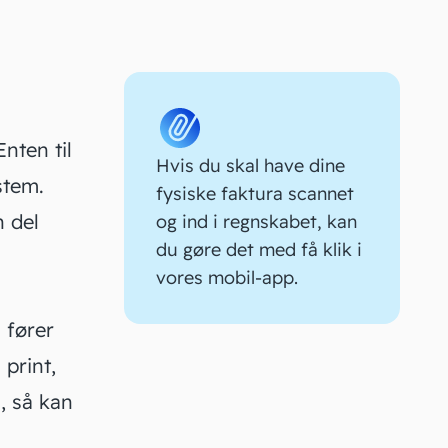
pp
.
Enten til
Hvis du skal have dine
stem.
fysiske faktura scannet
n del
og ind i regnskabet, kan
du gøre det med få klik i
vores mobil-app
.
 fører
 print,
, så kan