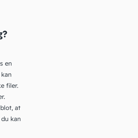
g?
es en
 kan
 filer.
r.
blot, at
, du kan