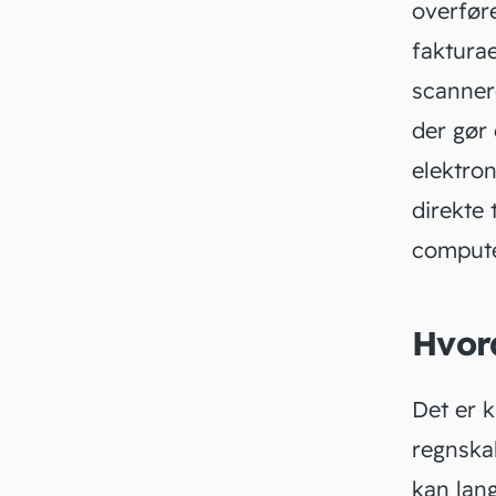
overfør
fakturae
scanner
der gør 
elektro
direkte 
compute
Hvord
Det er k
regnska
kan lan