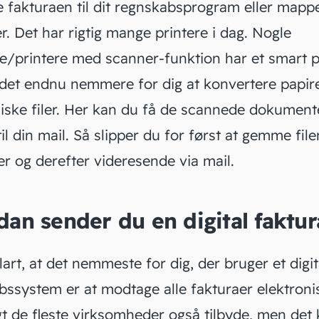
e fakturaen til dit regnskabsprogram eller map
r. Det har rigtig mange printere i dag. Nogle
e/printere med scanner-funktion har et smart 
det endnu nemmere for dig at konvertere papirer
niske filer. Her kan du få de scannede dokument
til din mail. Så slipper du for først at gemme fil
r og derefter videresende via mail.
an sender du en digital faktur
lart, at det nemmeste for dig, der bruger et digit
bssystem er at modtage alle fakturaer elektroni
gt de fleste virksomheder også tilbyde, men det