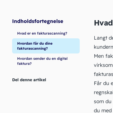
Hvi
reg
Indholdsfortegnelse
Hvad
Hvad er en fakturascanning?
Langt de
Hvordan får du dine
kundern
fakturascanning?
Men fakt
Hvordan sender du en digital
faktura?
virksom
fakturas
Del denne artikel
Får du e
regnskab
som du g
du med e