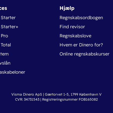
ces
Hjælp
 Starter
Regnskabsordbogen
 Starter+
Find revisor
 Pro
Regnskabslove
 Total
Hvem er Dinero for?
stem
Online regnskabskurser
vslån
askabeloner
Visma Dinero ApS | Gærtorvet 1-5, 1799 København V
CVR: 34731543 | Registreringsnummer FOB165082