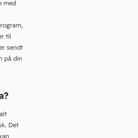
pe med
program,
 til
er sendt
en på din
a?
alt
sk. Det
 kan