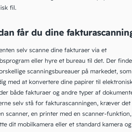
sk fil.
an får du dine fakturascannin
enten selv scanne dine fakturaer via et
absprogram
eller hyre et bureau til det. Der find
orskellige scanningsbureauer på markedet, som
ig med at konvertere dine papirer til elektroniske
der både fakturaer og andre typer af dokumente
erne selv stå for fakturascanningen, kræver det 
en scanner, en printer med en scanner-funktion
tte dit mobilkamera eller et standard kamera og