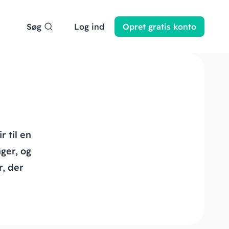
Søg
Log ind
Opret
gratis
konto
 til en
ger, og
r, der