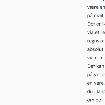
være en
på mail,
Det er i
via et r
regnskab
absolut 
via e-ma
Det kan
pågælde
en vare
du i lan
om det.