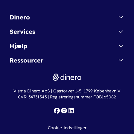
Dinero
Kontakt
Services
Affiliate
revisor
Dinero Starter
Hjælp
Betingelser & Sikkerhed
Dinero Starter+
Nye funktioner
Regnskabsordbogen
Ressourcer
Dinero Pro
Driftsstatus
Find revisor
Dinero Total
Integrationer
Regnskabslove
Lønsystem
Valutaomregner
Hvem er Dinero for?
Erhvervslån
Ny virksomhed
Visma Dinero ApS | Gærtorvet 1-5, 1799 København V
Online regnskabskurser
CVR: 34731543 | Registreringsnummer FOB165082
Fakturaskabeloner
Iværksætterlegat
Nye funktioner
Roadmap
Cookie-indstillinger
API