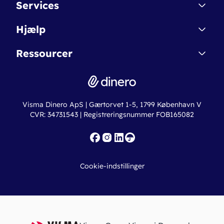
Services
Affiliate
Dinero Starter
Hjælp
Betingelser & Sikkerhed
Dinero Starter+
Nye funktioner
Regnskabsordbogen
Ressourcer
Dinero Pro
Driftsstatus
Find revisor
Dinero Total
Integrationer
Regnskabslove
Lønsystem
Valutaomregner
Hvem er Dinero for?
Erhvervslån
Ny virksomhed
Visma Dinero ApS | Gærtorvet 1-5, 1799 København V
Online regnskabskurser
CVR: 34731543 | Registreringsnummer FOB165082
Fakturaskabeloner
Iværksætterlegat
Nye funktioner
Roadmap
Cookie-indstillinger
API