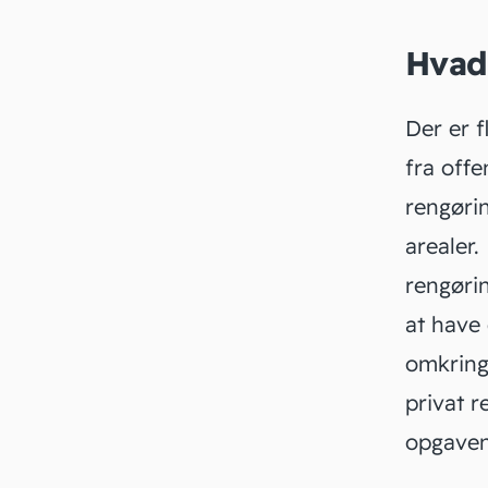
Hvad 
Der er f
fra offe
rengørin
arealer.
rengørin
at have 
omkring 
privat r
opgaven 