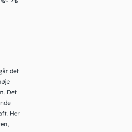
e
egår det
nøje
n. Det
unde
aft. Her
ven,