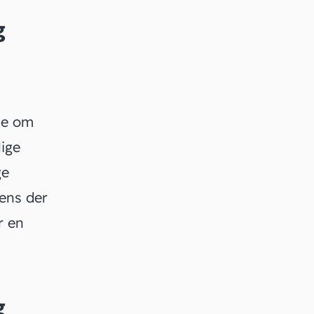
g
ale om
lige
ge
mens der
r en
g