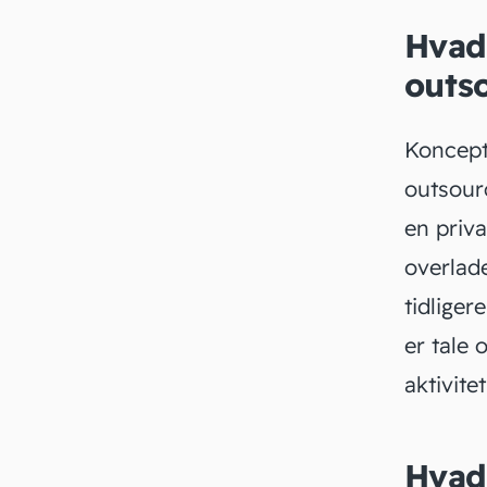
Hvad 
outs
Koncept
outsour
en priva
overlade
tidliger
er tale 
aktivite
Hvad 