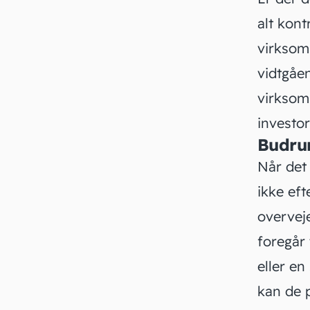
alt kont
virksom
vidtgåen
virksomh
investor
Budru
Når det 
ikke eft
overvej
foregår 
eller en
kan de p