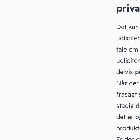
priva
Det kan
udlicit
tale om
udlicite
delvis p
Når der 
frasagt 
stadig d
det er o
produkte
Er der d