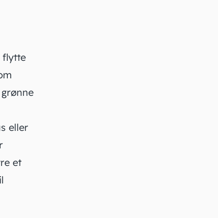
flytte
som
r grønne
s eller
r
re et
l