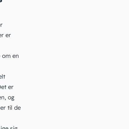
r
r er
le om en
lt
Det er
en, og
er til de
ige sig