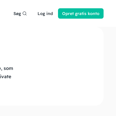
Søg
Log ind
Opret
gratis
konto
e, som
rivate