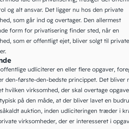
rol og alt ansvar. Det ligger nu hos den private
hed, som går ind og overtager. Den allermest
de form for privatisering finder sted, når en
ed, som er offentligt ejet, bliver solgt til privat
er.
nde
offentlige udliciterer en eller flere opgaver, for
er den-første-den-bedste princippet. Det bliver 
et hvilken virksomhed, der skal overtage opgave
typisk på den måde, at der bliver lavet en budr
 såkaldt
auktion
, inden udliciteringen træder i kr
rivate virksomheder, der er interesseret i opga