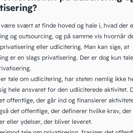
tisering?
 være svært at finde hoved og hale i, hvad der e
ering og outsourcing, og på samme vis hvornår de
privatisering
eller udlicitering. Man kan sige, at
ring er en slags privatisering. Der er dog kun ta
rivatisering.
er tale om udlicitering, har staten nemlig ikke he
sig hele ansvaret for den udliciterede aktivitet. 
et offentlige, der går ind og finansierer aktivitet
gså det offentlige, der definerer hvilke krav, der 
r eller ydelser, der bliver leveret.
erimod tale om privatisering, frasiger det offentl