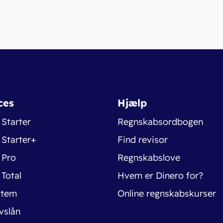
ces
Hjælp
 Starter
Regnskabsordbogen
 Starter+
Find revisor
 Pro
Regnskabslove
 Total
Hvem er Dinero for?
stem
Online regnskabskurser
vslån