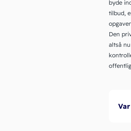
byde ind
tilbud, 
opgaven
Den pri
altså nu
kontroll
offentli
Var