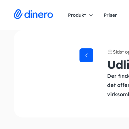
Produkt
Priser
Sidst 
Udli
Der find
det offen
virksom