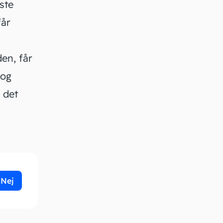
ste
får
en, får
 og
 det
Nej