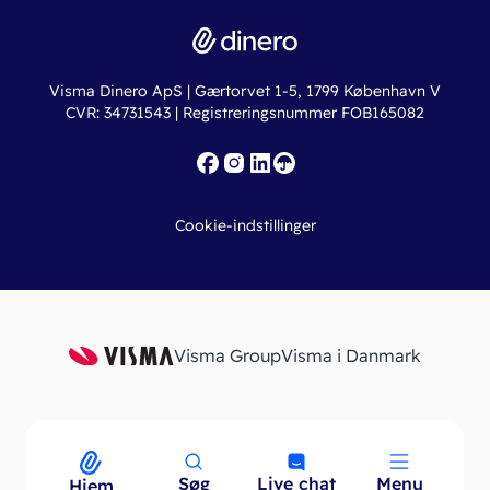
Driftsstatus
Find revisor
Dinero Total
Integrationer
Regnskabslove
Lønsystem
Valutaomregner
Hvem er Dinero for?
Erhvervslån
Ny virksomhed
Visma Dinero ApS | Gærtorvet 1-5, 1799 København V
Online regnskabskurser
CVR: 34731543 | Registreringsnummer FOB165082
Fakturaskabeloner
Iværksætterlegat
Nye funktioner
Roadmap
Cookie-indstillinger
API
Visma Group
Visma i Danmark
Søg
Live chat
Menu
Menu
Hjem