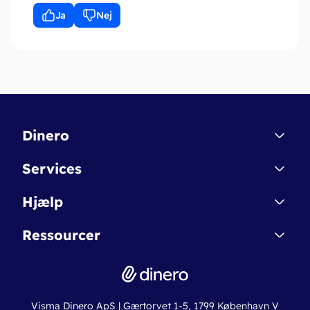
Ja
Nej
Dinero
Kontakt
Services
Affiliate
Dinero Starter
Hjælp
Betingelser & Sikkerhed
Dinero Starter+
Nye funktioner
Regnskabsordbogen
Ressourcer
Dinero Pro
Driftsstatus
Find revisor
Dinero Total
Integrationer
Regnskabslove
Lønsystem
Valutaomregner
Hvem er Dinero for?
Erhvervslån
Ny virksomhed
Visma Dinero ApS | Gærtorvet 1-5, 1799 København V