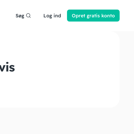
Søg
Log ind
Opret
gratis
konto
vis