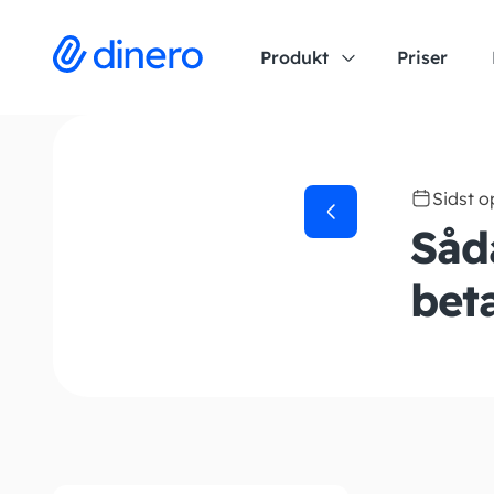
Produkt
Priser
Sidst o
Såd
bet