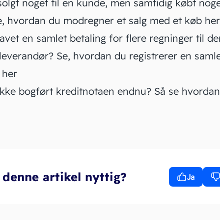
olgt noget til en kunde, men samtidig købt noge
, hvordan du modregner et salg med et køb
her
avet en samlet betaling for flere regninger til de
everandør? Se, hvordan du registrerer en saml
g
her
ikke bogført kreditnotaen endnu? Så se hvordan
 denne artikel nyttig?
Ja