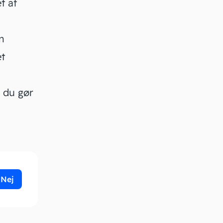
t af
n
et
 du gør
Nej