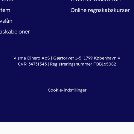
stem
Online regnskabskurser
vslån
askabeloner
Visma Dinero ApS | Gærtorvet 1-5, 1799 København V
CVR: 34731543 | Registreringsnummer FOB165082
Cookie-indstillinger