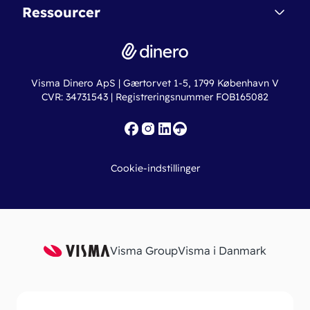
Nye funktioner
Regnskabsordbogen
Ressourcer
Dinero Pro
Driftsstatus
Find revisor
Dinero Total
Integrationer
Regnskabslove
Lønsystem
Valutaomregner
Hvem er Dinero for?
Erhvervslån
Ny virksomhed
Visma Dinero ApS | Gærtorvet 1-5, 1799 København V
Online regnskabskurser
CVR: 34731543 | Registreringsnummer FOB165082
Fakturaskabeloner
Iværksætterlegat
Nye funktioner
Roadmap
Cookie-indstillinger
API
Visma Group
Visma i Danmark