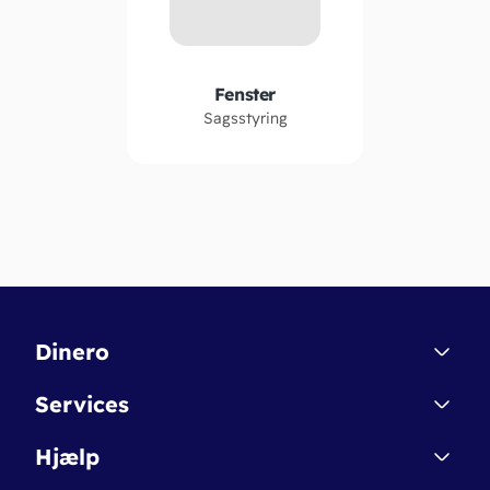
Fenster
Sagsstyring
Dinero
Kontakt
Services
Affiliate
Dinero Starter
Hjælp
Betingelser & Sikkerhed
Dinero Starter+