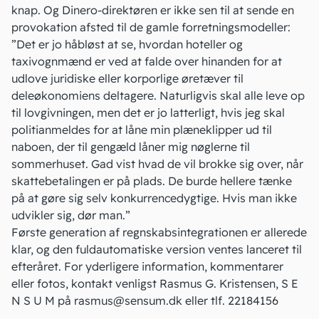
knap. Og Dinero-direktøren er ikke sen til at sende en
provokation afsted til de gamle forretningsmodeller:
”Det er jo håbløst at se, hvordan hoteller og
taxivognmænd er ved at falde over hinanden for at
udlove juridiske eller korporlige øretæver til
deleøkonomiens deltagere. Naturligvis skal alle leve op
til lovgivningen, men det er jo latterligt, hvis jeg skal
politianmeldes for at låne min plæneklipper ud til
naboen, der til gengæld låner mig nøglerne til
sommerhuset. Gad vist hvad de vil brokke sig over, når
skattebetalingen er på plads. De burde hellere tænke
på at gøre sig selv konkurrencedygtige. Hvis man ikke
udvikler sig, dør man.”
Første generation af regnskabsintegrationen er allerede
klar, og den fuldautomatiske version ventes lanceret til
efteråret. For yderligere information, kommentarer
eller fotos, kontakt venligst Rasmus G. Kristensen, S E
N S U M på rasmus@sensum.dk eller tlf. 22184156