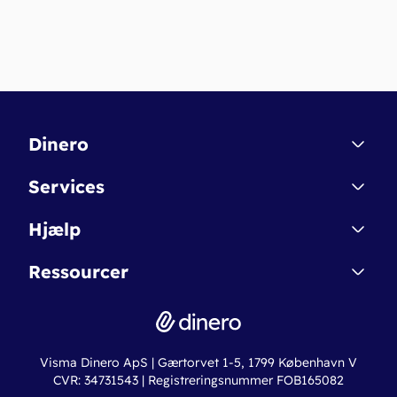
Dinero
Kontakt
Services
Affiliate
Dinero Starter
Hjælp
Betingelser & Sikkerhed
Dinero Starter+
Nye funktioner
Regnskabsordbogen
Ressourcer
Dinero Pro
Driftsstatus
Find revisor
Dinero Total
Integrationer
Regnskabslove
Lønsystem
Valutaomregner
Hvem er Dinero for?
Erhvervslån
Ny virksomhed
Visma Dinero ApS | Gærtorvet 1-5, 1799 København V
Online regnskabskurser
CVR: 34731543 | Registreringsnummer FOB165082
Fakturaskabeloner
Iværksætterlegat