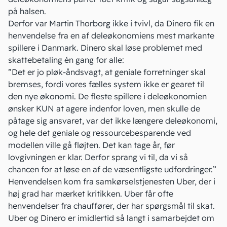
på halsen.
Derfor var Martin Thorborg ikke i tvivl, da Dinero fik en
henvendelse fra en af deleøkonomiens mest markante
spillere i Danmark. Dinero skal løse problemet med
skattebetaling én gang for alle:
”Det er jo pløk-åndsvagt, at geniale forretninger skal
bremses, fordi vores fælles system ikke er gearet til
den nye
økonomi
. De fleste spillere i deleøkonomien
ønsker KUN at agere indenfor loven, men skulle de
påtage sig ansvaret, var det ikke længere deleøkonomi,
og hele det geniale og ressourcebesparende ved
modellen ville gå fløjten. Det kan tage år, før
lovgivningen er klar. Derfor sprang vi til, da vi så
chancen for at løse en af de væsentligste udfordringer.”
Henvendelsen kom fra samkørselstjenesten Uber, der i
høj grad har mærket kritikken. Uber får ofte
henvendelser fra chauffører, der har spørgsmål til skat.
Uber og Dinero er imidlertid så langt i samarbejdet om