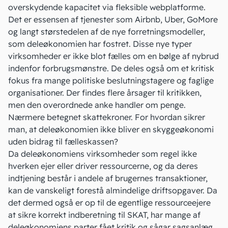
overskydende kapacitet via fleksible webplatforme.
Det er essensen af tjenester som
Airbnb
,
Uber
, GoMore
og langt størstedelen af de nye forretningsmodeller,
som deleøkonomien har fostret. Disse nye typer
virksomheder er ikke blot fælles om en bølge af nybrud
indenfor forbrugsmønstre. De deles også om et kritisk
fokus fra mange politiske beslutningstagere og faglige
organisationer. Der findes flere årsager til kritikken,
men den overordnede anke handler om penge.
Nærmere betegnet skattekroner. For hvordan sikrer
man, at deleøkonomien ikke bliver en skyggeøkonomi
uden bidrag til fælleskassen?
Da deleøkonomiens virksomheder som regel ikke
hverken ejer eller driver ressourcerne, og da deres
indtjening
består i andele af brugernes transaktioner,
kan de vanskeligt forestå almindelige driftsopgaver. Da
det dermed også er op til de egentlige ressourceejere
at sikre korrekt indberetning til SKAT, har mange af
deleøkonomiens parter fået kritik og sågar sagsanlæg