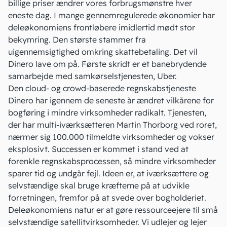
billige priser ændrer vores forbrugsmønstre hver
eneste dag. I mange gennemregulerede økonomier har
deleøkonomiens
frontløbere imidlertid mødt stor
bekymring. Den største stammer fra
uigennemsigtighed omkring skattebetaling. Det vil
Dinero lave om på. Første skridt er et banebrydende
samarbejde med samkørselstjenesten, Uber.
Den cloud- og crowd-baserede regnskabstjeneste
Dinero har igennem de seneste år ændret vilkårene for
bogføring i mindre virksomheder radikalt. Tjenesten,
der har multi-iværksætteren Martin Thorborg ved roret,
nærmer sig 100.000 tilmeldte virksomheder og vokser
eksplosivt. Successen er kommet i stand ved at
forenkle regnskabsprocessen, så mindre virksomheder
sparer tid og undgår fejl. Ideen er, at iværksættere og
selvstændige skal bruge kræfterne på at udvikle
forretningen, fremfor på at svede over
bogholderiet
.
Deleøkonomiens natur er at gøre ressourceejere til små
selvstændige satellitvirksomheder. Vi udlejer og lejer