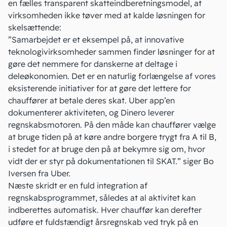
en fælles transparent skatteindberetningsmodel, at
virksomheden ikke tøver med at kalde løsningen for
skelsættende:
”Samarbejdet er et eksempel på, at innovative
teknologivirksomheder sammen finder løsninger for at
gøre det nemmere for danskerne at deltage i
deleøkonomien. Det er en naturlig forlængelse af vores
eksisterende initiativer for at gøre det lettere for
chauffører at betale deres skat. Uber app’en
dokumenterer aktiviteten, og Dinero leverer
regnskabsmotoren. På den måde kan chauffører vælge
at bruge tiden på at køre andre borgere trygt fra A til B,
i stedet for at bruge den på at bekymre sig om, hvor
vidt der er styr på dokumentationen til SKAT.” siger Bo
Iversen fra Uber.
Næste skridt er en fuld integration af
regnskabsprogrammet, således at al aktivitet kan
indberettes automatisk. Hver chauffør kan derefter
udføre et
fuldstændigt årsregnskab
ved tryk på en