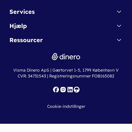
Kontakt
Services
Affiliate
Dinero Starter
Hjælp
Betingelser & Sikkerhed
Dinero Starter+
Nye funktioner
Regnskabsordbogen
Ressourcer
Dinero Pro
Driftsstatus
Find revisor
Dinero Total
Integrationer
Regnskabslove
Lønsystem
Valutaomregner
Hvem er Dinero for?
Erhvervslån
Ny virksomhed
Visma Dinero ApS | Gærtorvet 1-5, 1799 København V
Online regnskabskurser
CVR: 34731543 | Registreringsnummer FOB165082
Fakturaskabeloner
Iværksætterlegat
Nye funktioner
Roadmap
Cookie-indstillinger
API