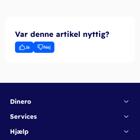
Var denne artikel nyttig?
Ja
Nej
Dinero
Kontakt
Services
Affiliate
Dinero Starter
Hjælp
Betingelser & Sikkerhed
Dinero Starter+