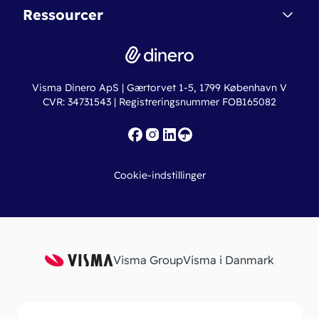
Nye funktioner
Regnskabsordbogen
Ressourcer
Dinero Pro
Driftsstatus
Find revisor
Dinero Total
Integrationer
Regnskabslove
Lønsystem
Valutaomregner
Hvem er Dinero for?
Erhvervslån
Ny virksomhed
Visma Dinero ApS | Gærtorvet 1-5, 1799 København V
Online regnskabskurser
CVR: 34731543 | Registreringsnummer FOB165082
Fakturaskabeloner
Iværksætterlegat
Nye funktioner
Roadmap
Cookie-indstillinger
API
Visma Group
Visma i Danmark