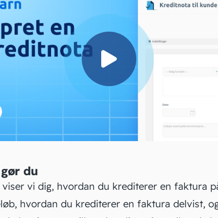
 gør du
 viser vi dig, hvordan du krediterer en faktura p
løb, hvordan du krediterer en faktura delvist, o