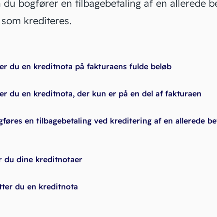
n du
bogfører
en tilbagebetaling af en allerede be
 som krediteres.
er du en kreditnota på fakturaens fulde beløb
er du en kreditnota, der kun er på en del af fakturaen
føres en tilbagebetaling ved kreditering af en allerede be
r du dine kreditnotaer
tter du en kreditnota