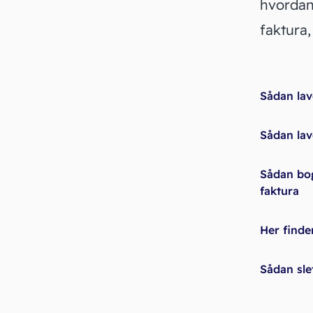
hvorda
faktura,
Sådan lav
Sådan lav
Sådan bog
faktura
Her finde
Sådan sle