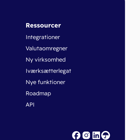
Ressourcer
Integrationer
Valutaomregner
Ny virksomhed
Iværksætterlegat
Nye funktioner
Roadmap
API