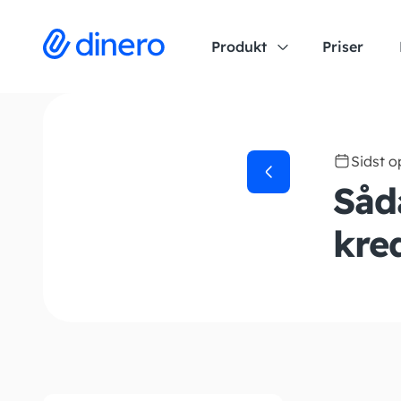
Produkt
Priser
Sidst 
Såd
kre