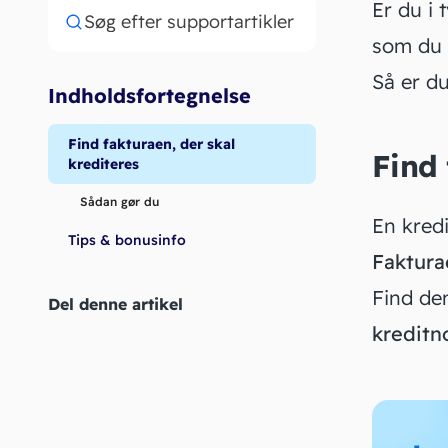
Er du i 
Søg efter supportartikler
som du 
Så er du
Indholdsfortegnelse
Find fakturaen, der skal
Find 
krediteres
Sådan gør du
En kredi
Tips & bonusinfo
Faktura
Find den
Del denne artikel
kreditn