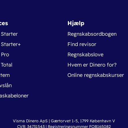
ces
Hjælp
 Starter
Regnskabsordbogen
 Starter+
Find revisor
 Pro
Regnskabslove
 Total
Hvem er Dinero for?
stem
Online regnskabskurser
vslån
askabeloner
Visma Dinero ApS | Gærtorvet 1-5, 1799 København V
CVR: 34731543 | Registreringsnummer FOB165082