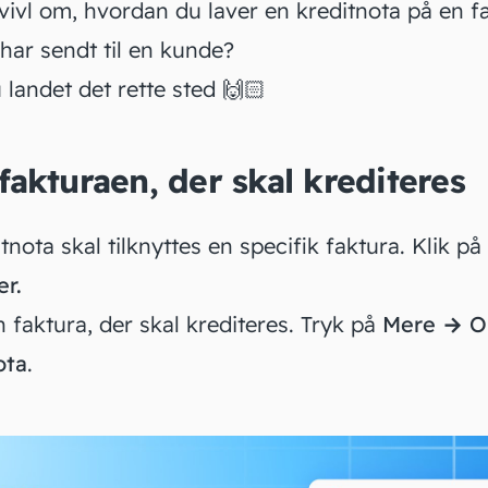
tvivl om, hvordan du laver en kreditnota på en f
har sendt til en kunde?
 landet det rette sted 🙌🏻
fakturaen, der skal krediteres
tnota skal tilknyttes en specifik faktura. Klik på
er.
 faktura, der skal krediteres. Tryk på
Mere
→
O
ota
.