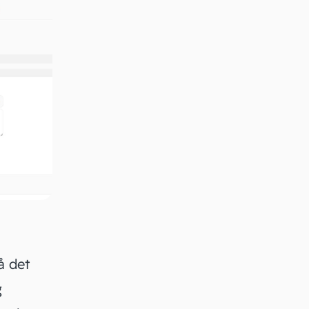
å det
g