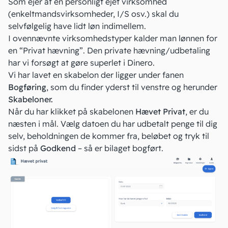
Som ejer af en personligt ejet virksomhed
(enkeltmandsvirksomheder, I/S osv.) skal du
selvfølgelig have lidt løn indimellem.
I ovennævnte virksomhedstyper kalder man lønnen for
en “Privat hævning”. Den private hævning/udbetaling
har vi forsøgt at gøre superlet i Dinero.
Vi har lavet en skabelon der ligger under fanen
Bogføring
, som du finder yderst til venstre og herunder
Skabeloner.
Når du har klikket på skabelonen
Hævet Privat
, er du
næsten i mål. Vælg datoen du har udbetalt penge til dig
selv, beholdningen de kommer fra, beløbet og tryk til
sidst på
Godkend
– så er bilaget
bogført
.