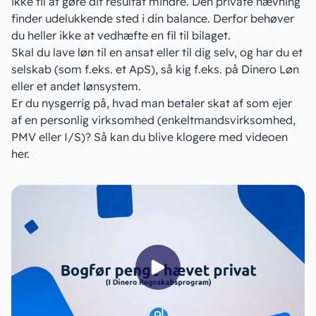
ikke til at gøre dit resultat mindre. Den private hævning
finder udelukkende sted i din
balance.
Derfor behøver
du heller ikke at vedhæfte en fil til bilaget.
Skal du lave løn til en ansat eller til dig selv, og har du et
selskab (som f.eks. et ApS), så kig f.eks. på
Dinero Løn
eller et andet lønsystem.
Er du nysgerrig på, hvad man betaler skat af som ejer
af en personlig virksomhed (enkeltmandsvirksomhed,
PMV
eller I/S)? Så kan du blive klogere med videoen
her.