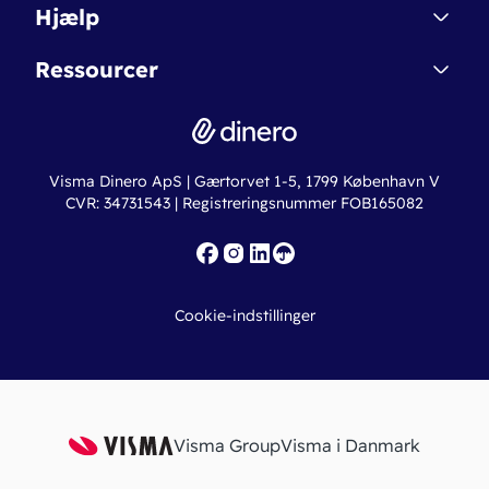
Dinero Starter
Hjælp
Betingelser & Sikkerhed
Dinero Starter+
Nye funktioner
Regnskabsordbogen
Ressourcer
Dinero Pro
Driftsstatus
Find revisor
Dinero Total
Integrationer
Regnskabslove
Lønsystem
Valutaomregner
Hvem er Dinero for?
Erhvervslån
Ny virksomhed
Visma Dinero ApS | Gærtorvet 1-5, 1799 København V
Online regnskabskurser
CVR: 34731543 | Registreringsnummer FOB165082
Fakturaskabeloner
Iværksætterlegat
Nye funktioner
Roadmap
Cookie-indstillinger
API
Visma Group
Visma i Danmark